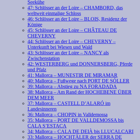
Seekühe
47: Schlösser an der Loire – CHAMBORD, das
weltweit einmalige Schloss
46: Schlösser an der Loire – BLOIS, Residenz der
Könige
45: Schlösser an der Loire – CHÂTEAU DE
CHEVERNY
44: Schlösser an der Loire – CHEVERNY –
Unterkunft bei Wiesen und Wald
43: Schlösser an der Loire – NANCY als
Zwischenstation
42: WESTERBERG und DONNERSBERG, Pferde
und Pfalz
41: Mallorca – MUNESTIR DE MIRAMAR
40: Mallorca – Fußwege nach PORT DE SÓLLER
39: Mallorca – Abstieg zu NA FORADADA
38: Mallorca – Am Rand der HOCHEBENE ÜBER
DEM MEER
37: Mallorca – CASTELL D’ALARÓ im
Landesinneren
36: Mallorca – CHOPIN in Valldemossa
35: Mallorca – PORT DE VALLDEMOSSA bis
CALA S’ESTACA
34: Mallorca – CALA DE DEIÀ bis LLUCALCARI
33: Mallorca – HOCHTÄLER der SERRA DE