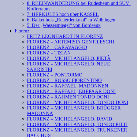
8: RHEINWANDERUNG bei Rüdesheim und SUV-
Kofferraum
7: HERKULES hoch über KASSEL
6: Balkenhols „Reiterdenkmal“ in Waiblingen
5: Der „Wasserspiegel“ von Bordeaux
Florenz
FRITZ LEONHARDT IN FLORENZ
FLORENZ – ARTEMISIA GENTILESCHI
FLORENZ – CARAVAGGIO
FLORENZ – TIZIAN
FLORENZ – MICHELANGELO, PIETÀ
FLORENZ – MICHELANGELO, NEUE
SAKRISTEI
FLORENZ – PONTORMO
FLORENZ – ROSSO FIORENTINO
FLORENZ – RAFFAEL, MADONNEN
FLORENZ – RAFFAEL, EHEPAAR DONI
FLORENZ – RAHMEN TONDO DONI
FLORENZ – MICHELANGELO, TONDO DONI
FLORENZ – MICHELANGELO, BRÜGGER
MADONNA
FLORENZ – MICHELANGELO, DAVID
FLORENZ – MICHELANGELO, TONDO PITTI
FLORENZ – MICHELANGELO, TRUNKENER
BACCHUS