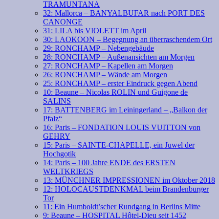
TRAMUNTANA
32: Mallorca – BANYALBUFAR nach PORT DES
CANONGE
31: LILA bis VIOLETT im April
30: LAOKOON – Begegnung an überraschendem Ort
29: RONCHAMP – Nebengebäude
28: RONCHAMP – Außenansichten am Morgen
27: RONCHAMP – Kapellen am Morgen
26: RONCHAMP – Wände am Morgen
25: RONCHAMP – erster Eindruck gegen Abend
10: Beaune – Nicolas ROLIN und Guigone de
SALINS
17: BATTENBERG im Leiningerland – „Balkon der
Pfalz“
16: Paris – FONDATION LOUIS VUITTON von
GEHRY
15: Paris – SAINTE-CHAPELLE, ein Juwel der
Hochgotik
14: Paris – 100 Jahre ENDE des ERSTEN
WELTKRIEGS
13: MÜNCHNER IMPRESSIONEN im Oktober 2018
12: HOLOCAUSTDENKMAL beim Brandenburger
Tor
11: Ein Humboldt’scher Rundgang in Berlins Mitte
9: Beaune – HOSPITAL Hôtel-Dieu seit 1452