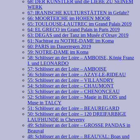
68: DER KÜNSTLER und die LIEBE ZU SEINEM
WERK
67: IRANISCHE KULTURSTÄTTEN in Gefahr?
66: MOORTEICHE im HOHEN MOOR
65: TOULOUSE-LAUTREC im Grand Palais 2019
64: EL GRECO im Grand Palais in Paris 2019
63: DEGAS und der Tanz im Musée d’Orsay 2019
61: Nachtrag zu NOTRE-DAME im Koma
60: PARIS im Dauerregen 2019
59: NOTRE-DAME im Koma
58: Schlösser an der Loire – AMBOISE, König Franz
I. und LEONARDO
57: Schlösser an der Loire – AMBOISE
56: Schlösser an der Loire – AZAY-LE-RIDEAU
55: Schlösser an der Loire – VILLANDRY
54: Schlösser an der Loire – CHAUMONT
53: Schlösser an der Loire – CHENONCEAU
52: Schlösser an der Loire – Magie in BLOIS und
Muse in TALCY
51: Schlösser an der Loire – BEAUREGARD
50: Schlösser an der Loire – 120 DREIFARBIGE
LAUFHUNDE in Cheverny
49: Schlösser an der Loire – GROSSE PANDAS in
Beauval
48: Schlösser an der Loire – BEAUVAL: Boas und