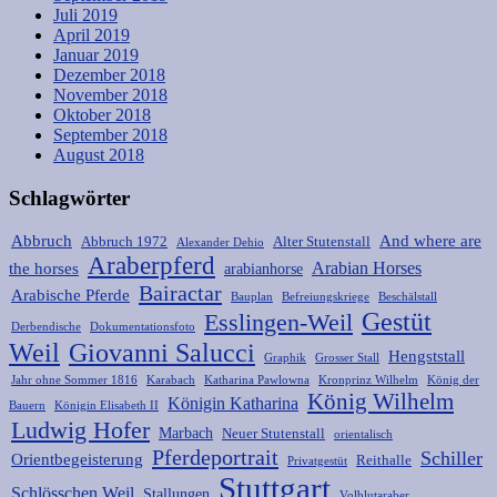
Juli 2019
April 2019
Januar 2019
Dezember 2018
November 2018
Oktober 2018
September 2018
August 2018
Schlagwörter
Abbruch
And where are
Abbruch 1972
Alter Stutenstall
Alexander Dehio
Araberpferd
Arabian Horses
the horses
arabianhorse
Bairactar
Arabische Pferde
Bauplan
Befreiungskriege
Beschälstall
Gestüt
Esslingen-Weil
Derbendische
Dokumentationsfoto
Weil
Giovanni Salucci
Hengststall
Graphik
Grosser Stall
Jahr ohne Sommer 1816
Karabach
Katharina Pawlowna
Kronprinz Wilhelm
König der
König Wilhelm
Königin Katharina
Bauern
Königin Elisabeth II
Ludwig Hofer
Marbach
Neuer Stutenstall
orientalisch
Pferdeportrait
Schiller
Orientbegeisterung
Reithalle
Privatgestüt
Stuttgart
Schlösschen Weil
Stallungen
Volblutaraber