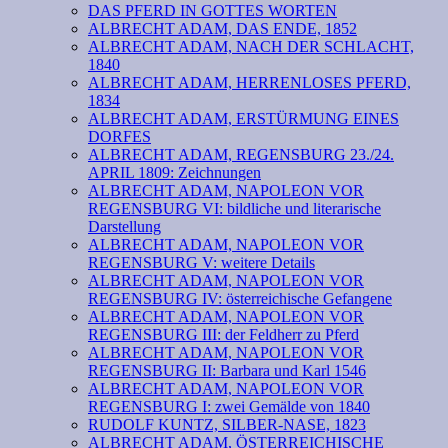
DAS PFERD IN GOTTES WORTEN
ALBRECHT ADAM, DAS ENDE, 1852
ALBRECHT ADAM, NACH DER SCHLACHT,
1840
ALBRECHT ADAM, HERRENLOSES PFERD,
1834
ALBRECHT ADAM, ERSTÜRMUNG EINES
DORFES
ALBRECHT ADAM, REGENSBURG 23./24.
APRIL 1809: Zeichnungen
ALBRECHT ADAM, NAPOLEON VOR
REGENSBURG VI: bildliche und literarische
Darstellung
ALBRECHT ADAM, NAPOLEON VOR
REGENSBURG V: weitere Details
ALBRECHT ADAM, NAPOLEON VOR
REGENSBURG IV: österreichische Gefangene
ALBRECHT ADAM, NAPOLEON VOR
REGENSBURG III: der Feldherr zu Pferd
ALBRECHT ADAM, NAPOLEON VOR
REGENSBURG II: Barbara und Karl 1546
ALBRECHT ADAM, NAPOLEON VOR
REGENSBURG I: zwei Gemälde von 1840
RUDOLF KUNTZ, SILBER-NASE, 1823
ALBRECHT ADAM, ÖSTERREICHISCHE