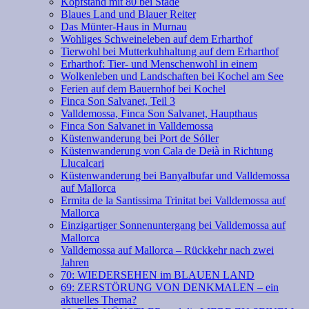
Kopfstand mit 80 bei Stade
Blaues Land und Blauer Reiter
Das Münter-Haus in Murnau
Wohliges Schweineleben auf dem Erharthof
Tierwohl bei Mutterkuhhaltung auf dem Erharthof
Erharthof: Tier- und Menschenwohl in einem
Wolkenleben und Landschaften bei Kochel am See
Ferien auf dem Bauernhof bei Kochel
Finca Son Salvanet, Teil 3
Valldemossa, Finca Son Salvanet, Haupthaus
Finca Son Salvanet in Valldemossa
Küstenwanderung bei Port de Sóller
Küstenwanderung von Cala de Deià in Richtung
Llucalcari
Küstenwanderung bei Banyalbufar und Valldemossa
auf Mallorca
Ermita de la Santissima Trinitat bei Valldemossa auf
Mallorca
Einzigartiger Sonnenuntergang bei Valldemossa auf
Mallorca
Valldemossa auf Mallorca – Rückkehr nach zwei
Jahren
70: WIEDERSEHEN im BLAUEN LAND
69: ZERSTÖRUNG VON DENKMALEN – ein
aktuelles Thema?