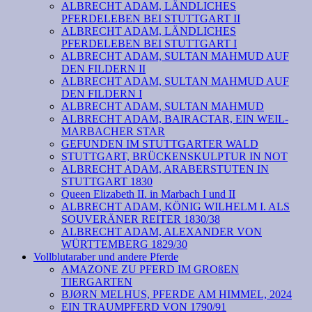
ALBRECHT ADAM, LÄNDLICHES
PFERDELEBEN BEI STUTTGART II
ALBRECHT ADAM, LÄNDLICHES
PFERDELEBEN BEI STUTTGART I
ALBRECHT ADAM, SULTAN MAHMUD AUF
DEN FILDERN II
ALBRECHT ADAM, SULTAN MAHMUD AUF
DEN FILDERN I
ALBRECHT ADAM, SULTAN MAHMUD
ALBRECHT ADAM, BAIRACTAR, EIN WEIL-
MARBACHER STAR
GEFUNDEN IM STUTTGARTER WALD
STUTTGART, BRÜCKENSKULPTUR IN NOT
ALBRECHT ADAM, ARABERSTUTEN IN
STUTTGART 1830
Queen Elizabeth II. in Marbach I und II
ALBRECHT ADAM, KÖNIG WILHELM I. ALS
SOUVERÄNER REITER 1830/38
ALBRECHT ADAM, ALEXANDER VON
WÜRTTEMBERG 1829/30
Vollblutaraber und andere Pferde
AMAZONE ZU PFERD IM GROßEN
TIERGARTEN
BJØRN MELHUS, PFERDE AM HIMMEL, 2024
EIN TRAUMPFERD VON 1790/91