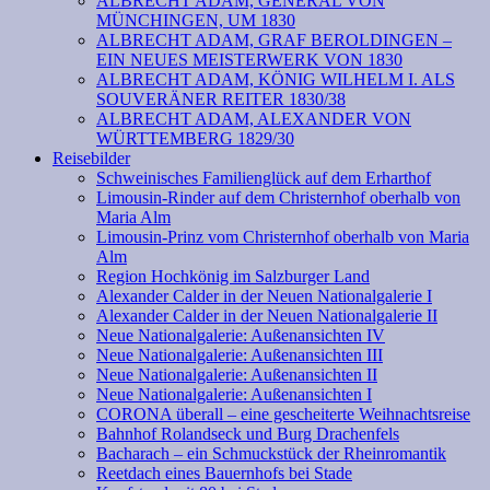
ALBRECHT ADAM, GENERAL VON
MÜNCHINGEN, UM 1830
ALBRECHT ADAM, GRAF BEROLDINGEN –
EIN NEUES MEISTERWERK VON 1830
ALBRECHT ADAM, KÖNIG WILHELM I. ALS
SOUVERÄNER REITER 1830/38
ALBRECHT ADAM, ALEXANDER VON
WÜRTTEMBERG 1829/30
Reisebilder
Schweinisches Familienglück auf dem Erharthof
Limousin-Rinder auf dem Christernhof oberhalb von
Maria Alm
Limousin-Prinz vom Christernhof oberhalb von Maria
Alm
Region Hochkönig im Salzburger Land
Alexander Calder in der Neuen Nationalgalerie I
Alexander Calder in der Neuen Nationalgalerie II
Neue Nationalgalerie: Außenansichten IV
Neue Nationalgalerie: Außenansichten III
Neue Nationalgalerie: Außenansichten II
Neue Nationalgalerie: Außenansichten I
CORONA überall – eine gescheiterte Weihnachtsreise
Bahnhof Rolandseck und Burg Drachenfels
Bacharach – ein Schmuckstück der Rheinromantik
Reetdach eines Bauernhofs bei Stade