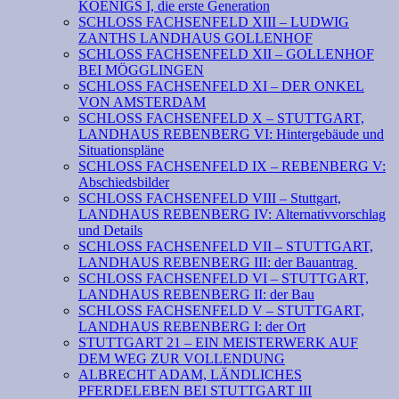
KOENIGS I, die erste Generation
SCHLOSS FACHSENFELD XIII – LUDWIG
ZANTHS LANDHAUS GOLLENHOF
SCHLOSS FACHSENFELD XII – GOLLENHOF
BEI MÖGGLINGEN
SCHLOSS FACHSENFELD XI – DER ONKEL
VON AMSTERDAM
SCHLOSS FACHSENFELD X – STUTTGART,
LANDHAUS REBENBERG VI: Hintergebäude und
Situationspläne
SCHLOSS FACHSENFELD IX – REBENBERG V:
Abschiedsbilder
SCHLOSS FACHSENFELD VIII – Stuttgart,
LANDHAUS REBENBERG IV: Alternativvorschlag
und Details
SCHLOSS FACHSENFELD VII – STUTTGART,
LANDHAUS REBENBERG III: der Bauantrag
SCHLOSS FACHSENFELD VI – STUTTGART,
LANDHAUS REBENBERG II: der Bau
SCHLOSS FACHSENFELD V – STUTTGART,
LANDHAUS REBENBERG I: der Ort
STUTTGART 21 – EIN MEISTERWERK AUF
DEM WEG ZUR VOLLENDUNG
ALBRECHT ADAM, LÄNDLICHES
PFERDELEBEN BEI STUTTGART III