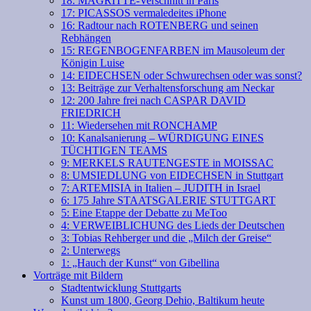
18: MAGRITTE-Verschnitt in Paris
17: PICASSOS vermaledeites iPhone
16: Radtour nach ROTENBERG und seinen
Rebhängen
15: REGENBOGENFARBEN im Mausoleum der
Königin Luise
14: EIDECHSEN oder Schwurechsen oder was sonst?
13: Beiträge zur Verhaltensforschung am Neckar
12: 200 Jahre frei nach CASPAR DAVID
FRIEDRICH
11: Wiedersehen mit RONCHAMP
10: Kanalsanierung – WÜRDIGUNG EINES
TÜCHTIGEN TEAMS
9: MERKELS RAUTENGESTE in MOISSAC
8: UMSIEDLUNG von EIDECHSEN in Stuttgart
7: ARTEMISIA in Italien – JUDITH in Israel
6: 175 Jahre STAATSGALERIE STUTTGART
5: Eine Etappe der Debatte zu MeToo
4: VERWEIBLICHUNG des Lieds der Deutschen
3: Tobias Rehberger und die „Milch der Greise“
2: Unterwegs
1: „Hauch der Kunst“ von Gibellina
Vorträge mit Bildern
Stadtentwicklung Stuttgarts
Kunst um 1800, Georg Dehio, Baltikum heute