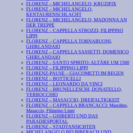
FLORENZ – MICHELANGELO, KRUZIFIX
FLORENZ – MICHELANGELO,
KENTAURENSCHLACHT
FLORENZ – MICHELANGELO, MADONNA AN
DER TREPPE
FLORENZ – CAPPELLA STROZZI, FILIPPINO
LIPPI
FLORENZ – CAPPELLA TORNABUONI,
GHIRLANDAIO
FLORENZ – CAPPELLA SASSETTI, DOMENICO
GHIRLANDAIO
FLORENZ – SANTO SPIRITO: ALTÄRE UM 1500
FLORENZ – FILIPPINO LIPPI
FLORENZ-PAUSE – GIACOMETTI IM REGEN
FLORENZ – BOTTICELLI
FLORENZ – LEONARDO DA VINCI
FLORENZ – BRUNELLESCHI, DONATELLO,
VERROCCHIO
FLORENZ – MASACCIO, DREIFALTIGKEIT
FLORENZ – CAPPELLA BRANCACCI: Masolino,
Masaccio, Filippino Lippi
FLORENZ – GHIBERTI UND DAS
PARADIESPORTAL
FLORENZ – STADTANSICHTEN
MICHELANGELO BEI BIBERACH UND