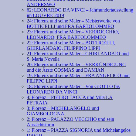
ANDERSWO
62: LEONARDO DA VINCI – Jahrhundertausstellung
im LOUVRE 2019
24: Florenz und seine Maler – Meisterwerke von
BOTTICELLI und FRA BARTOLOMMEO
23: Florenz und seine Maler – VERROCCHIO,
LEONARDO, FRA BARTOLOMMEO
22: Florenz und seine Maler – BOTTICELLI,
GHIRLANDAIO, FILIPPINO LIPPI
21: Florenz und seine Maler – GHIRLANDAIO und
S. Maria Novella
20: Florenz und seine Maler – VERKÜNDIGUNG
und die Ärzte COSMAS und DAMIAN
19: Florenz und seine Maler – FRA ANGELICO und
FILIPPO LIPPI
18: Florenz und seine Maler – Von GIOTTO bis
LEONARDO DA VINCI
4: Florenz – PIETRO TACCA und Villa LA
PETRAIA
3: Florenz – MICHELANGELO und
GIAMBOLOGNA
2: Florenz – PALAZZO VECCHIO und sein
Aussichtsturm
1: Florenz – PIAZZA SIGNORIA und Michelangelos
DAVID