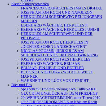
Kleine Kunstgeschichten
FRANCESCO GRANACCI ERSTMALS DIGITAL
JOSEPH ANTON KOCH UND NAPOLEON
HERKULES AM SCHEIDEWEG BEI JÜNGEREN
MALERN
EBERHARD WÄCHTER, HERKULES II
EBERHARD WÄCHTER, HERKULES I UND II
HERKULES AM SCHEIDEWEG UND DER
PIETISMUS
JOSEPH ANTON KOCH, HERKULES IN
„DICHTERISCHEN LANDSCHAFTEN“
NICOLAS POUSSIN, HERKULES AM
SCHEIDEWEG UND SEINE NACHWIRKUNG
JOSEPH ANTON KOCH ALS HERKULES
EBERHARD WÄCHTER, BELISAR
BELISAR, EIN HELD UND BETTLER
BELISAR UND HIOB – ZWEI ALTE WEISE
MÄNNER
WAHRHEIT UND LÜGE VOR GERICHT
Dies und Das
Spaghetti mit Tropfensicherung nach Tüftler-ART
GLÜCK IM UNGLÜCK AUF DEM FRIEDHOF
20: WEIHNACHTSSTIMMUNG unter Tieren 2019
19: SCHLÖSSERROMANTIK in Köln am Rhein