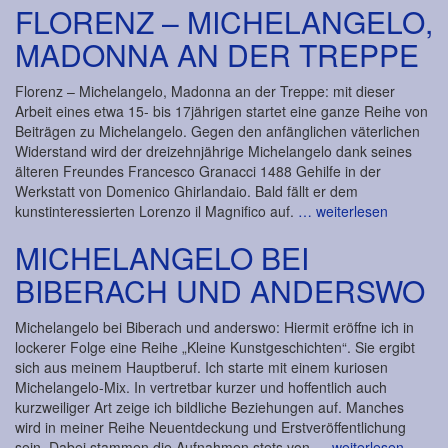
FLORENZ – MICHELANGELO,
MADONNA AN DER TREPPE
Florenz – Michelangelo, Madonna an der Treppe: mit dieser
Arbeit eines etwa 15- bis 17jährigen startet eine ganze Reihe von
Beiträgen zu Michelangelo. Gegen den anfänglichen väterlichen
Widerstand wird der dreizehnjährige Michelangelo dank seines
älteren Freundes Francesco Granacci 1488 Gehilfe in der
Werkstatt von Domenico Ghirlandaio. Bald fällt er dem
kunstinteressierten Lorenzo il Magnifico auf.
… weiterlesen
MICHELANGELO BEI
BIBERACH UND ANDERSWO
Michelangelo bei Biberach und anderswo: Hiermit eröffne ich in
lockerer Folge eine Reihe „Kleine Kunstgeschichten“. Sie ergibt
sich aus meinem Hauptberuf. Ich starte mit einem kuriosen
Michelangelo-Mix. In vertretbar kurzer und hoffentlich auch
kurzweiliger Art zeige ich bildliche Beziehungen auf. Manches
wird in meiner Reihe Neuentdeckung und Erstveröffentlichung
sein. Dabei stammen die Aufnahmen stets von
… weiterlesen