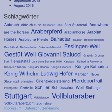
September 2018
August 2018
Schlagwörter
Abbruch
And where
Abbruch 1972
Alter Stutenstall
Alexander Dehio
Araberpferd
Arabian
are the horses
arabianhorse
Bairactar
Horses
Arabische Pferde
Bauplan
Befreiungskriege
Esslingen-Weil
Beschälstall
Derbendische
Dokumentationsfoto
Gestüt Weil
Giovanni Salucci
Graphik
Grosser
Hengststall
Stall
Jahr ohne Sommer 1816
Karabach
Katharina Pawlowna
Königin Katharina
Kronprinz Wilhelm
König der Bauern
Königin Elisabeth II
Ludwig Hofer
König Wilhelm
Marbach
Neuer
Pferdeportrait
Orientbegeisterung
Stutenstall
orientalisch
Schiller
Schlösschen Weil
Stallungen
Reithalle
Privatgestüt
Stuttgart
Vollblutaraber
Volblutaraber
Vollblutaraberzucht
Zuchtstuten
Impressum
|
Datenschutzerklärung