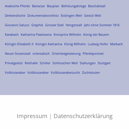
Arabische Pferde
Bairactar
Bauplan
Befreiungskriege
Beschälstall
Derbendische
Dokumentationsfoto
Esslingen-Weil
Gestüt Weil
Giovanni Salucci
Graphik
Grosser Stall
Hengststall
Jahr ohne Sommer 1816
Karabach
Katharina Pawlowna
Kronprinz Wilhelm
König der Bauern
Königin Elisabeth II
Königin Katharina
König Wilhelm
Ludwig Hofer
Marbach
Neuer Stutenstall
orientalisch
Orientbegeisterung
Pferdeportrait
Privatgestüt
Reithalle
Schiller
Schlösschen Weil
Stallungen
Stuttgart
Volblutaraber
Vollblutaraber
Vollblutaraberzucht
Zuchtstuten
Impressum
|
Datenschutzerklärung