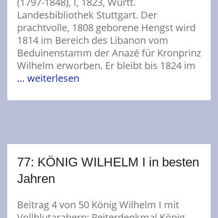
(1797-1848), I, 1823, Württ.
Landesbibliothek Stuttgart. Der
prachtvolle, 1808 geborene Hengst wird
1814 im Bereich des Libanon vom
Beduinenstamm der Anazé für Kronprinz
Wilhelm erworben. Er bleibt bis 1824 im
… weiterlesen
77: KÖNIG WILHELM I in besten
Jahren
Beitrag 4 von 50 König Wilhelm I mit
Vollblutarabern: Reiterdenkmal König