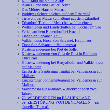
Kopfstand mit 80 bei Stade
Blaues Land und Blauer Reiter
Das Münter-Haus in Murnau
Wohliges Schweineleben auf dem Erharthof
Tierwohl bei Mutterkuhhaltung auf dem Erharthof
Erharthof: Tier- und Menschenwohl in einem
Wolkenleben und Landschaften bei Kochel am See
Ferien auf dem Bauernhof bei Kochel
Finca Son Salvanet, Teil 3
Valldemossa, Finca Son Salvanet, Haupthaus
Finca Son Salvanet in Valldemossa
Küstenwanderung bei Port de Sóller
Küstenwanderung von Cala de Deià in Richtung
Llucalcari
Küstenwanderung bei Banyalbufar und Valldemossa
auf Mallorca
Ermita de la Santissima Trinitat bei Valldemossa auf
Mallorca
Einzigartiger Sonnenuntergang bei Valldemossa auf
Mallorca
Valldemossa auf Mallorca – Rückkehr nach zwei
Jahren
70: WIEDERSEHEN im BLAUEN LAND
69: ZERSTÖRUNG VON DENKMALEN – ein
aktuelles Thema?