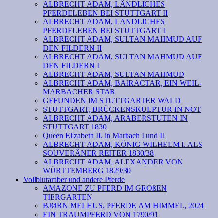
ALBRECHT ADAM, LÄNDLICHES
PFERDELEBEN BEI STUTTGART II
ALBRECHT ADAM, LÄNDLICHES
PFERDELEBEN BEI STUTTGART I
ALBRECHT ADAM, SULTAN MAHMUD AUF
DEN FILDERN II
ALBRECHT ADAM, SULTAN MAHMUD AUF
DEN FILDERN I
ALBRECHT ADAM, SULTAN MAHMUD
ALBRECHT ADAM, BAIRACTAR, EIN WEIL-
MARBACHER STAR
GEFUNDEN IM STUTTGARTER WALD
STUTTGART, BRÜCKENSKULPTUR IN NOT
ALBRECHT ADAM, ARABERSTUTEN IN
STUTTGART 1830
Queen Elizabeth II. in Marbach I und II
ALBRECHT ADAM, KÖNIG WILHELM I. ALS
SOUVERÄNER REITER 1830/38
ALBRECHT ADAM, ALEXANDER VON
WÜRTTEMBERG 1829/30
Vollblutaraber und andere Pferde
AMAZONE ZU PFERD IM GROßEN
TIERGARTEN
BJØRN MELHUS, PFERDE AM HIMMEL, 2024
EIN TRAUMPFERD VON 1790/91