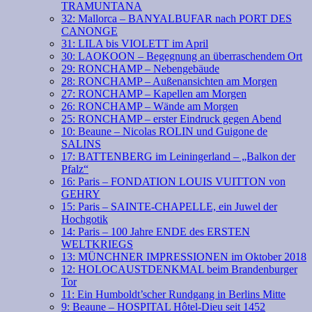
TRAMUNTANA
32: Mallorca – BANYALBUFAR nach PORT DES
CANONGE
31: LILA bis VIOLETT im April
30: LAOKOON – Begegnung an überraschendem Ort
29: RONCHAMP – Nebengebäude
28: RONCHAMP – Außenansichten am Morgen
27: RONCHAMP – Kapellen am Morgen
26: RONCHAMP – Wände am Morgen
25: RONCHAMP – erster Eindruck gegen Abend
10: Beaune – Nicolas ROLIN und Guigone de
SALINS
17: BATTENBERG im Leiningerland – „Balkon der
Pfalz“
16: Paris – FONDATION LOUIS VUITTON von
GEHRY
15: Paris – SAINTE-CHAPELLE, ein Juwel der
Hochgotik
14: Paris – 100 Jahre ENDE des ERSTEN
WELTKRIEGS
13: MÜNCHNER IMPRESSIONEN im Oktober 2018
12: HOLOCAUSTDENKMAL beim Brandenburger
Tor
11: Ein Humboldt’scher Rundgang in Berlins Mitte
9: Beaune – HOSPITAL Hôtel-Dieu seit 1452