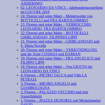
ANDERSWO
62: LEONARDO DA VINCI – Jahrhundertausstellung
im LOUVRE 2019
24: Florenz und seine Maler – Meisterwerke von
BOTTICELLI und FRA BARTOLOMMEO
23: Florenz und seine Maler – VERROCCHIO,
LEONARDO, FRA BARTOLOMMEO
22: Florenz und seine Maler – BOTTICELLI,
GHIRLANDAIO, FILIPPINO LIPPI
21: Florenz und seine Maler – GHIRLANDAIO und
S. Maria Novella
20: Florenz und seine Maler – VERKÜNDIGUNG
und die Ärzte COSMAS und DAMIAN
19: Florenz und seine Maler – FRA ANGELICO und
FILIPPO LIPPI
18: Florenz und seine Maler – Von GIOTTO bis
LEONARDO DA VINCI
4: Florenz – PIETRO TACCA und Villa LA
PETRAIA
3: Florenz – MICHELANGELO und
GIAMBOLOGNA
2: Florenz – PALAZZO VECCHIO und sein
Aussichtsturm
1: Florenz – PIAZZA SIGNORIA und Michelangelos
DAVID