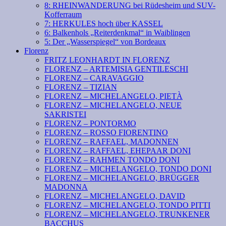
8: RHEINWANDERUNG bei Rüdesheim und SUV-
Kofferraum
7: HERKULES hoch über KASSEL
6: Balkenhols „Reiterdenkmal“ in Waiblingen
5: Der „Wasserspiegel“ von Bordeaux
Florenz
FRITZ LEONHARDT IN FLORENZ
FLORENZ – ARTEMISIA GENTILESCHI
FLORENZ – CARAVAGGIO
FLORENZ – TIZIAN
FLORENZ – MICHELANGELO, PIETÀ
FLORENZ – MICHELANGELO, NEUE
SAKRISTEI
FLORENZ – PONTORMO
FLORENZ – ROSSO FIORENTINO
FLORENZ – RAFFAEL, MADONNEN
FLORENZ – RAFFAEL, EHEPAAR DONI
FLORENZ – RAHMEN TONDO DONI
FLORENZ – MICHELANGELO, TONDO DONI
FLORENZ – MICHELANGELO, BRÜGGER
MADONNA
FLORENZ – MICHELANGELO, DAVID
FLORENZ – MICHELANGELO, TONDO PITTI
FLORENZ – MICHELANGELO, TRUNKENER
BACCHUS