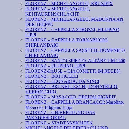
FLORENZ – MICHELANGELO, KRUZIFIX
FLORENZ – MICHELANGELO,
KENTAURENSCHLACHT
FLORENZ – MICHELANGELO, MADONNA AN
DER TREPPE
FLORENZ – CAPPELLA STROZZI, FILIPPINO
LIPPI
FLORENZ – CAPPELLA TORNABUONI,
GHIRLANDAIO
FLORENZ – CAPPELLA SASSETTI, DOMENICO
GHIRLANDAIO
FLORENZ – SANTO SPIRITO: ALTÄRE UM 1500
FLORENZ – FILIPPINO LIPPI
FLORENZ-PAUSE – GIACOMETTI IM REGEN
FLORENZ – BOTTICELLI
FLORENZ – LEONARDO DA VINCI
FLORENZ – BRUNELLESCHI, DONATELLO,
VERROCCHIO
FLORENZ – MASACCIO, DREIFALTIGKEIT
FLORENZ – CAPPELLA BRANCACCI: Masolino,
Masaccio, Filippino Lippi
FLORENZ – GHIBERTI UND DAS
PARADIESPORTAL
FLORENZ – STADTANSICHTEN
MICHELANGELO BEI BIBERACH UND