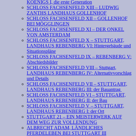
KOENIGS I, die erste Generation
SCHLOSS FACHSENFELD XIII – LUDWIG
ZANTHS LANDHAUS GOLLENHOF
SCHLOSS FACHSENFELD XII – GOLLENHOF
BEI MÖGGLINGEN
SCHLOSS FACHSENFELD XI – DER ONKEL
VON AMSTERDAM
SCHLOSS FACHSENFELD X – STUTTGART,
LANDHAUS REBENBERG VI: Hintergebäude und
Situationspläne
SCHLOSS FACHSENFELD IX – REBENBERG V:
Abschiedsbilder
SCHLOSS FACHSENFELD VIII – Stuttgart,
LANDHAUS REBENBERG IV: Alternativvorschlag
und Details
SCHLOSS FACHSENFELD VII – STUTTGART,
LANDHAUS REBENBERG III: der Bauantrag
SCHLOSS FACHSENFELD VI – STUTTGART,
LANDHAUS REBENBERG II: der Bau
SCHLOSS FACHSENFELD V – STUTTGART,
LANDHAUS REBENBERG I: der Ort
STUTTGART 21 – EIN MEISTERWERK AUF
DEM WEG ZUR VOLLENDUNG
ALBRECHT ADAM, LÄNDLICHES
PFERDELEBEN BEI STUTTGART III