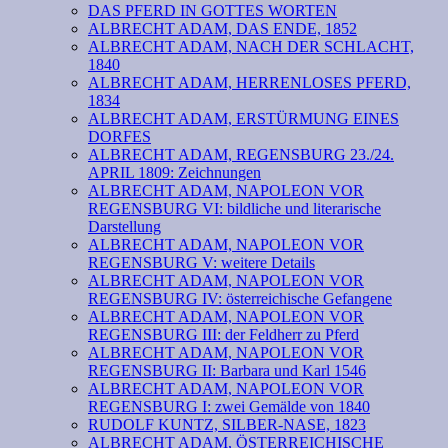
DAS PFERD IN GOTTES WORTEN
ALBRECHT ADAM, DAS ENDE, 1852
ALBRECHT ADAM, NACH DER SCHLACHT,
1840
ALBRECHT ADAM, HERRENLOSES PFERD,
1834
ALBRECHT ADAM, ERSTÜRMUNG EINES
DORFES
ALBRECHT ADAM, REGENSBURG 23./24.
APRIL 1809: Zeichnungen
ALBRECHT ADAM, NAPOLEON VOR
REGENSBURG VI: bildliche und literarische
Darstellung
ALBRECHT ADAM, NAPOLEON VOR
REGENSBURG V: weitere Details
ALBRECHT ADAM, NAPOLEON VOR
REGENSBURG IV: österreichische Gefangene
ALBRECHT ADAM, NAPOLEON VOR
REGENSBURG III: der Feldherr zu Pferd
ALBRECHT ADAM, NAPOLEON VOR
REGENSBURG II: Barbara und Karl 1546
ALBRECHT ADAM, NAPOLEON VOR
REGENSBURG I: zwei Gemälde von 1840
RUDOLF KUNTZ, SILBER-NASE, 1823
ALBRECHT ADAM, ÖSTERREICHISCHE