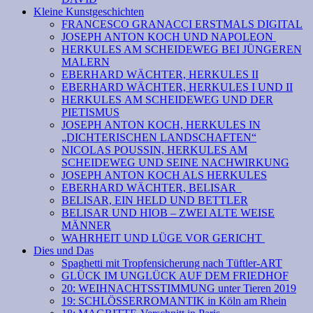
Kleine Kunstgeschichten
FRANCESCO GRANACCI ERSTMALS DIGITAL
JOSEPH ANTON KOCH UND NAPOLEON
HERKULES AM SCHEIDEWEG BEI JÜNGEREN
MALERN
EBERHARD WÄCHTER, HERKULES II
EBERHARD WÄCHTER, HERKULES I UND II
HERKULES AM SCHEIDEWEG UND DER
PIETISMUS
JOSEPH ANTON KOCH, HERKULES IN
„DICHTERISCHEN LANDSCHAFTEN“
NICOLAS POUSSIN, HERKULES AM
SCHEIDEWEG UND SEINE NACHWIRKUNG
JOSEPH ANTON KOCH ALS HERKULES
EBERHARD WÄCHTER, BELISAR
BELISAR, EIN HELD UND BETTLER
BELISAR UND HIOB – ZWEI ALTE WEISE
MÄNNER
WAHRHEIT UND LÜGE VOR GERICHT
Dies und Das
Spaghetti mit Tropfensicherung nach Tüftler-ART
GLÜCK IM UNGLÜCK AUF DEM FRIEDHOF
20: WEIHNACHTSSTIMMUNG unter Tieren 2019
19: SCHLÖSSERROMANTIK in Köln am Rhein