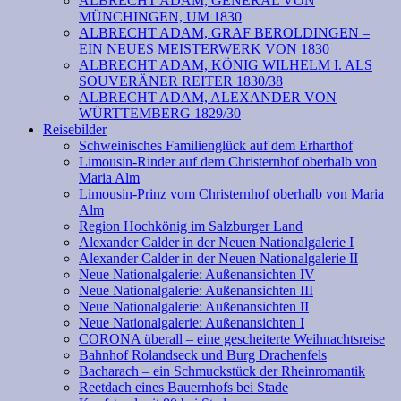
ALBRECHT ADAM, GENERAL VON
MÜNCHINGEN, UM 1830
ALBRECHT ADAM, GRAF BEROLDINGEN –
EIN NEUES MEISTERWERK VON 1830
ALBRECHT ADAM, KÖNIG WILHELM I. ALS
SOUVERÄNER REITER 1830/38
ALBRECHT ADAM, ALEXANDER VON
WÜRTTEMBERG 1829/30
Reisebilder
Schweinisches Familienglück auf dem Erharthof
Limousin-Rinder auf dem Christernhof oberhalb von
Maria Alm
Limousin-Prinz vom Christernhof oberhalb von Maria
Alm
Region Hochkönig im Salzburger Land
Alexander Calder in der Neuen Nationalgalerie I
Alexander Calder in der Neuen Nationalgalerie II
Neue Nationalgalerie: Außenansichten IV
Neue Nationalgalerie: Außenansichten III
Neue Nationalgalerie: Außenansichten II
Neue Nationalgalerie: Außenansichten I
CORONA überall – eine gescheiterte Weihnachtsreise
Bahnhof Rolandseck und Burg Drachenfels
Bacharach – ein Schmuckstück der Rheinromantik
Reetdach eines Bauernhofs bei Stade