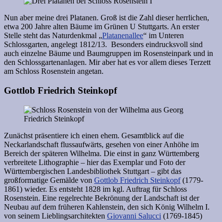
Nun aber meine drei Platanen. Groß ist die Zahl dieser herrlichen,
etwa 200 Jahre alten Bäume im Grünen U Stuttgarts. An erster
Stelle steht das Naturdenkmal „
Platanenallee
“ im Unteren
Schlossgarten, angelegt 1812/13. Besonders eindrucksvoll sind
auch einzelne Bäume und Baumgruppen im Rosensteinpark und in
den Schlossgartenanlagen. Mir aber hat es vor allem dieses Terzett
am Schloss Rosenstein angetan.
Gottlob Friedrich Steinkopf
Zunächst präsentiere ich einen ehem. Gesamtblick auf die
Neckarlandschaft flussaufwärts, gesehen von einer Anhöhe im
Bereich der späteren Wilhelma. Die einst in ganz Württemberg
verbreitete Lithographie – hier das Exemplar und Foto der
Württembergischen Landesbibliothek Stuttgart – gibt das
großformatige Gemälde von
Gottlob Friedrich Steinkopf
(1779-
1861) wieder. Es entsteht 1828 im kgl. Auftrag für Schloss
Rosenstein. Eine regelrechte Bekrönung der Landschaft ist der
Neubau auf dem früheren Kahlenstein, den sich König Wilhelm I.
von seinem Lieblingsarchitekten
Giovanni Salucci
(1769-1845)