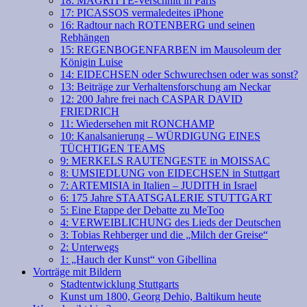
18: MAGRITTE-Verschnitt in Paris
17: PICASSOS vermaledeites iPhone
16: Radtour nach ROTENBERG und seinen
Rebhängen
15: REGENBOGENFARBEN im Mausoleum der
Königin Luise
14: EIDECHSEN oder Schwurechsen oder was sonst?
13: Beiträge zur Verhaltensforschung am Neckar
12: 200 Jahre frei nach CASPAR DAVID
FRIEDRICH
11: Wiedersehen mit RONCHAMP
10: Kanalsanierung – WÜRDIGUNG EINES
TÜCHTIGEN TEAMS
9: MERKELS RAUTENGESTE in MOISSAC
8: UMSIEDLUNG von EIDECHSEN in Stuttgart
7: ARTEMISIA in Italien – JUDITH in Israel
6: 175 Jahre STAATSGALERIE STUTTGART
5: Eine Etappe der Debatte zu MeToo
4: VERWEIBLICHUNG des Lieds der Deutschen
3: Tobias Rehberger und die „Milch der Greise“
2: Unterwegs
1: „Hauch der Kunst“ von Gibellina
Vorträge mit Bildern
Stadtentwicklung Stuttgarts
Kunst um 1800, Georg Dehio, Baltikum heute