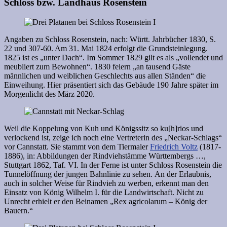
Schloss bzw. Landhaus Rosenstein
Angaben zu Schloss Rosenstein, nach: Württ. Jahrbücher 1830, S.
22 und 307-60. Am 31. Mai 1824 erfolgt die Grundsteinlegung.
1825 ist es „unter Dach“. Im Sommer 1829 gilt es als „vollendet und
meubliert zum Bewohnen“. 1830 feiern „an tausend Gäste
männlichen und weiblichen Geschlechts aus allen Ständen“ die
Einweihung. Hier präsentiert sich das Gebäude 190 Jahre später im
Morgenlicht des März 2020.
Weil die Koppelung von Kuh und Königssitz so ku[h]rios und
verlockend ist, zeige ich noch eine Vertreterin des „Neckar-Schlags“
vor Cannstatt. Sie stammt von dem Tiermaler
Friedrich Voltz
(1817-
1886), in: Abbildungen der Rindviehstämme Württembergs …,
Stuttgart 1862, Taf. VI. In der Ferne ist unter Schloss Rosenstein die
Tunnelöffnung der jungen Bahnlinie zu sehen. An der Erlaubnis,
auch in solcher Weise für Rindvieh zu werben, erkennt man den
Einsatz von König Wilhelm I. für die Landwirtschaft. Nicht zu
Unrecht erhielt er den Beinamen „Rex agricolarum – König der
Bauern.“