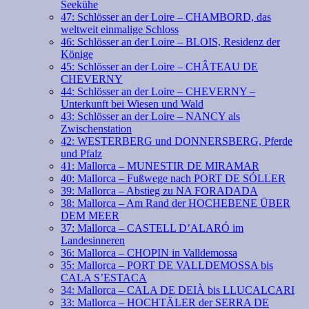
Seekühe
47: Schlösser an der Loire – CHAMBORD, das
weltweit einmalige Schloss
46: Schlösser an der Loire – BLOIS, Residenz der
Könige
45: Schlösser an der Loire – CHÂTEAU DE
CHEVERNY
44: Schlösser an der Loire – CHEVERNY –
Unterkunft bei Wiesen und Wald
43: Schlösser an der Loire – NANCY als
Zwischenstation
42: WESTERBERG und DONNERSBERG, Pferde
und Pfalz
41: Mallorca – MUNESTIR DE MIRAMAR
40: Mallorca – Fußwege nach PORT DE SÓLLER
39: Mallorca – Abstieg zu NA FORADADA
38: Mallorca – Am Rand der HOCHEBENE ÜBER
DEM MEER
37: Mallorca – CASTELL D’ALARÓ im
Landesinneren
36: Mallorca – CHOPIN in Valldemossa
35: Mallorca – PORT DE VALLDEMOSSA bis
CALA S’ESTACA
34: Mallorca – CALA DE DEIÀ bis LLUCALCARI
33: Mallorca – HOCHTÄLER der SERRA DE