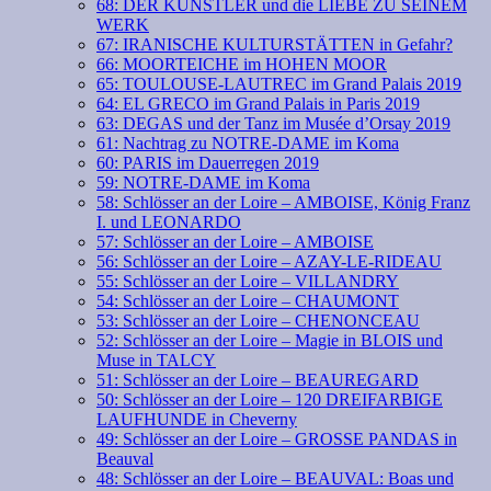
68: DER KÜNSTLER und die LIEBE ZU SEINEM
WERK
67: IRANISCHE KULTURSTÄTTEN in Gefahr?
66: MOORTEICHE im HOHEN MOOR
65: TOULOUSE-LAUTREC im Grand Palais 2019
64: EL GRECO im Grand Palais in Paris 2019
63: DEGAS und der Tanz im Musée d’Orsay 2019
61: Nachtrag zu NOTRE-DAME im Koma
60: PARIS im Dauerregen 2019
59: NOTRE-DAME im Koma
58: Schlösser an der Loire – AMBOISE, König Franz
I. und LEONARDO
57: Schlösser an der Loire – AMBOISE
56: Schlösser an der Loire – AZAY-LE-RIDEAU
55: Schlösser an der Loire – VILLANDRY
54: Schlösser an der Loire – CHAUMONT
53: Schlösser an der Loire – CHENONCEAU
52: Schlösser an der Loire – Magie in BLOIS und
Muse in TALCY
51: Schlösser an der Loire – BEAUREGARD
50: Schlösser an der Loire – 120 DREIFARBIGE
LAUFHUNDE in Cheverny
49: Schlösser an der Loire – GROSSE PANDAS in
Beauval
48: Schlösser an der Loire – BEAUVAL: Boas und