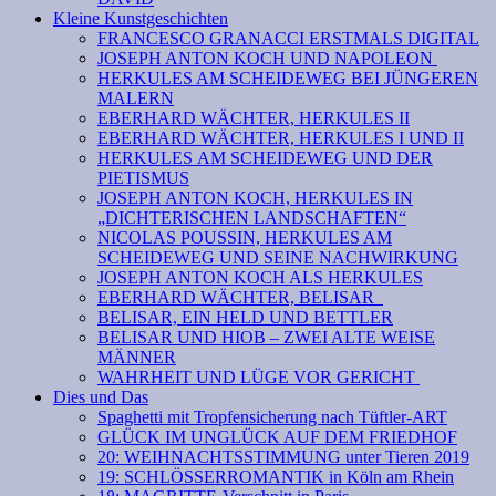
Kleine Kunstgeschichten
FRANCESCO GRANACCI ERSTMALS DIGITAL
JOSEPH ANTON KOCH UND NAPOLEON
HERKULES AM SCHEIDEWEG BEI JÜNGEREN
MALERN
EBERHARD WÄCHTER, HERKULES II
EBERHARD WÄCHTER, HERKULES I UND II
HERKULES AM SCHEIDEWEG UND DER
PIETISMUS
JOSEPH ANTON KOCH, HERKULES IN
„DICHTERISCHEN LANDSCHAFTEN“
NICOLAS POUSSIN, HERKULES AM
SCHEIDEWEG UND SEINE NACHWIRKUNG
JOSEPH ANTON KOCH ALS HERKULES
EBERHARD WÄCHTER, BELISAR
BELISAR, EIN HELD UND BETTLER
BELISAR UND HIOB – ZWEI ALTE WEISE
MÄNNER
WAHRHEIT UND LÜGE VOR GERICHT
Dies und Das
Spaghetti mit Tropfensicherung nach Tüftler-ART
GLÜCK IM UNGLÜCK AUF DEM FRIEDHOF
20: WEIHNACHTSSTIMMUNG unter Tieren 2019
19: SCHLÖSSERROMANTIK in Köln am Rhein