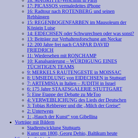
18: MAGRITTE-Verschnitt in Paris
17: PICASSOS vermaledeites iPhone
16: Radtour nach ROTENBERG und seinen
Rebhängen
15: REGENBOGENFARBEN im Mausoleum der
Königin Luise
14: EIDECHSEN oder Schwurechsen oder was sonst?
13: Beiträge zur Verhaltensforschung am Neckar
12: 200 Jahre frei nach CASPAR DAVID
FRIEDRICH
11: Wiedersehen mit RONCHAMP
10: Kanalsanierung – WÜRDIGUNG EINES
TÜCHTIGEN TEAMS
9: MERKELS RAUTENGESTE in MOISSAC
8: UMSIEDLUNG von EIDECHSEN in Stuttgart
7: ARTEMISIA in Italien – JUDITH in Israel
6: 175 Jahre STAATSGALERIE STUTTGART
5: Eine Etappe der Debatte zu MeToo
4: VERWEIBLICHUNG des Lieds der Deutschen
3: Tobias Rehberger und die „Milch der Greise“
2: Unterwegs
1: „Hauch der Kunst“ von Gibellina
Vorträge mit Bildern
Stadtentwicklung Stuttgarts
Kunst um 1800, Georg Dehio, Baltikum heute