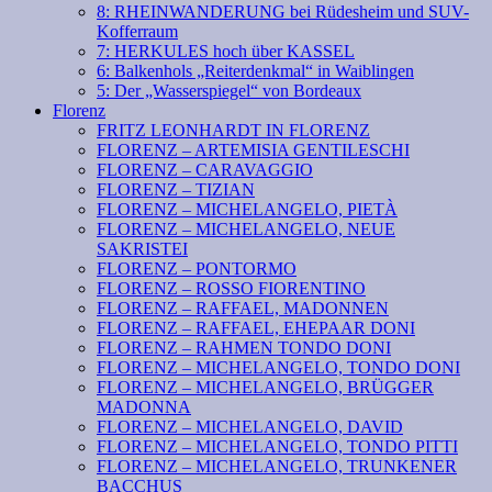
8: RHEINWANDERUNG bei Rüdesheim und SUV-
Kofferraum
7: HERKULES hoch über KASSEL
6: Balkenhols „Reiterdenkmal“ in Waiblingen
5: Der „Wasserspiegel“ von Bordeaux
Florenz
FRITZ LEONHARDT IN FLORENZ
FLORENZ – ARTEMISIA GENTILESCHI
FLORENZ – CARAVAGGIO
FLORENZ – TIZIAN
FLORENZ – MICHELANGELO, PIETÀ
FLORENZ – MICHELANGELO, NEUE
SAKRISTEI
FLORENZ – PONTORMO
FLORENZ – ROSSO FIORENTINO
FLORENZ – RAFFAEL, MADONNEN
FLORENZ – RAFFAEL, EHEPAAR DONI
FLORENZ – RAHMEN TONDO DONI
FLORENZ – MICHELANGELO, TONDO DONI
FLORENZ – MICHELANGELO, BRÜGGER
MADONNA
FLORENZ – MICHELANGELO, DAVID
FLORENZ – MICHELANGELO, TONDO PITTI
FLORENZ – MICHELANGELO, TRUNKENER
BACCHUS