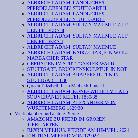
ALBRECHT ADAM, LÄNDLICHES
PFERDELEBEN BEI STUTTGART II
ALBRECHT ADAM, LÄNDLICHES
PFERDELEBEN BEI STUTTGART I
ALBRECHT ADAM, SULTAN MAHMUD AUF
DEN FILDERN II
ALBRECHT ADAM, SULTAN MAHMUD AUF
DEN FILDERN I
ALBRECHT ADAM, SULTAN MAHMUD
ALBRECHT ADAM, BAIRACTAR, EIN WEIL-
MARBACHER STAR
GEFUNDEN IM STUTTGARTER WALD
STUTTGART, BRÜCKENSKULPTUR IN NOT
ALBRECHT ADAM, ARABERSTUTEN IN
STUTTGART 1830
Queen Elizabeth II. in Marbach I und II
ALBRECHT ADAM, KÖNIG WILHELM I. ALS
SOUVERÄNER REITER 1830/38
ALBRECHT ADAM, ALEXANDER VON
WÜRTTEMBERG 1829/30
Vollblutaraber und andere Pferde
AMAZONE ZU PFERD IM GROßEN
TIERGARTEN
BJØRN MELHUS, PFERDE AM HIMMEL, 2024
EIN TRAUMPFERD VON 1790/91