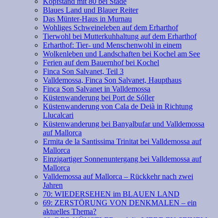
Kopfstand mit 80 bei Stade
Blaues Land und Blauer Reiter
Das Münter-Haus in Murnau
Wohliges Schweineleben auf dem Erharthof
Tierwohl bei Mutterkuhhaltung auf dem Erharthof
Erharthof: Tier- und Menschenwohl in einem
Wolkenleben und Landschaften bei Kochel am See
Ferien auf dem Bauernhof bei Kochel
Finca Son Salvanet, Teil 3
Valldemossa, Finca Son Salvanet, Haupthaus
Finca Son Salvanet in Valldemossa
Küstenwanderung bei Port de Sóller
Küstenwanderung von Cala de Deià in Richtung
Llucalcari
Küstenwanderung bei Banyalbufar und Valldemossa
auf Mallorca
Ermita de la Santissima Trinitat bei Valldemossa auf
Mallorca
Einzigartiger Sonnenuntergang bei Valldemossa auf
Mallorca
Valldemossa auf Mallorca – Rückkehr nach zwei
Jahren
70: WIEDERSEHEN im BLAUEN LAND
69: ZERSTÖRUNG VON DENKMALEN – ein
aktuelles Thema?