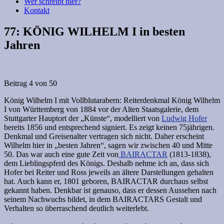
Wer schreibt hier?
Kontakt
77: KÖNIG WILHELM I in besten
Jahren
Beitrag 4 von 50
König Wilhelm I mit Vollblutarabern: Reiterdenkmal König Wilhelm
I von Württemberg von 1884 vor der Alten Staatsgalerie, dem
Stuttgarter Hauptort der „Künste“, modelliert von
Ludwig Hofer
bereits 1856 und entsprechend signiert. Es zeigt keinen 75jährigen.
Denkmal und Greisenalter vertragen sich nicht. Daher erscheint
Wilhelm hier in „besten Jahren“, sagen wir zwischen 40 und Mitte
50. Das war auch eine gute Zeit von
BAIRACTAR
(1813-1838),
dem Lieblingspferd des Königs. Deshalb nehme ich an, dass sich
Hofer bei Reiter und Ross jeweils an ältere Darstellungen gehalten
hat. Auch kann er, 1801 geboren, BAIRACTAR durchaus selbst
gekannt haben. Denkbar ist genauso, dass er dessen Aussehen nach
seinem Nachwuchs bildet, in dem BAIRACTARS Gestalt und
Verhalten so überraschend deutlich weiterlebt.