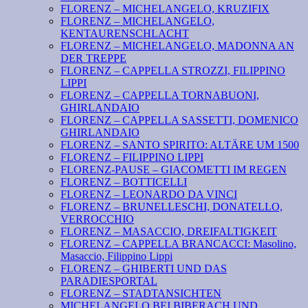
FLORENZ – MICHELANGELO, KRUZIFIX
FLORENZ – MICHELANGELO,
KENTAURENSCHLACHT
FLORENZ – MICHELANGELO, MADONNA AN
DER TREPPE
FLORENZ – CAPPELLA STROZZI, FILIPPINO
LIPPI
FLORENZ – CAPPELLA TORNABUONI,
GHIRLANDAIO
FLORENZ – CAPPELLA SASSETTI, DOMENICO
GHIRLANDAIO
FLORENZ – SANTO SPIRITO: ALTÄRE UM 1500
FLORENZ – FILIPPINO LIPPI
FLORENZ-PAUSE – GIACOMETTI IM REGEN
FLORENZ – BOTTICELLI
FLORENZ – LEONARDO DA VINCI
FLORENZ – BRUNELLESCHI, DONATELLO,
VERROCCHIO
FLORENZ – MASACCIO, DREIFALTIGKEIT
FLORENZ – CAPPELLA BRANCACCI: Masolino,
Masaccio, Filippino Lippi
FLORENZ – GHIBERTI UND DAS
PARADIESPORTAL
FLORENZ – STADTANSICHTEN
MICHELANGELO BEI BIBERACH UND