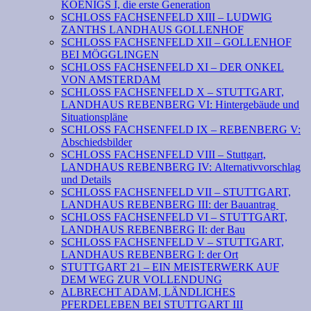
KOENIGS I, die erste Generation
SCHLOSS FACHSENFELD XIII – LUDWIG
ZANTHS LANDHAUS GOLLENHOF
SCHLOSS FACHSENFELD XII – GOLLENHOF
BEI MÖGGLINGEN
SCHLOSS FACHSENFELD XI – DER ONKEL
VON AMSTERDAM
SCHLOSS FACHSENFELD X – STUTTGART,
LANDHAUS REBENBERG VI: Hintergebäude und
Situationspläne
SCHLOSS FACHSENFELD IX – REBENBERG V:
Abschiedsbilder
SCHLOSS FACHSENFELD VIII – Stuttgart,
LANDHAUS REBENBERG IV: Alternativvorschlag
und Details
SCHLOSS FACHSENFELD VII – STUTTGART,
LANDHAUS REBENBERG III: der Bauantrag
SCHLOSS FACHSENFELD VI – STUTTGART,
LANDHAUS REBENBERG II: der Bau
SCHLOSS FACHSENFELD V – STUTTGART,
LANDHAUS REBENBERG I: der Ort
STUTTGART 21 – EIN MEISTERWERK AUF
DEM WEG ZUR VOLLENDUNG
ALBRECHT ADAM, LÄNDLICHES
PFERDELEBEN BEI STUTTGART III