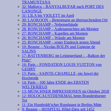
TRAMUNTANA
32: Mallorca – BANYALBUFAR nach PORT DES
CANONGE
31: LILA bis VIOLETT im April
30: LAOKOON – Begegnung an überraschendem Ort
29: RONCHAMP – Nebengebäude
28: RONCHAMP – Außenansichten am Morgen
27: RONCHAMP – Kapellen am Morgen
26: RONCHAMP – Wände am Morgen
25: RONCHAMP – erster Eindruck gegen Abend
10: Beaune – Nicolas ROLIN und Guigone de
SALINS
17: BATTENBERG im Leiningerland – „Balkon der
Pfalz“
16: Paris – FONDATION LOUIS VUITTON von
GEHRY
15: Paris – SAINTE-CHAPELLE, ein Juwel der
Hochgotik
14: Paris – 100 Jahre ENDE des ERSTEN
WELTKRIEGS
13: MÜNCHNER IMPRESSIONEN im Oktober 2018
12: HOLOCAUSTDENKMAL beim Brandenburger
Tor
11: Ein Humboldt’scher Rundgang in Berlins Mitte
9: Beaune – HOSPITAL Hôtel-Dieu seit 1452