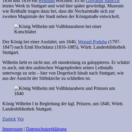
1836 und 1839 ein
Reithaus
errichten. Es ist
Giovanni Saluccis
letztes Werk in Stuttgart und wird hier später gewürdigt. Museum
wie Reithalle tragen dazu bei, dass die Neckarstraße sich zur
zweiten Magistrale der Stadt neben der Königstraße entwickelt.
Der König bei einer Ausfahrt, um 1840,
Wenzel Poduba
(1797-
1847) nach Emil Hochdanz (1816-1885), Württ. Landesbibliothek
Stuttgart.
Wilhelm liebt es nicht nur, oft stundenlang zu galoppieren. Er schätzt
es auch, mit den arabischen Wagenpferden seines Leibstalls
unterwegs zu sein – hier von Degerloch hinab nach Stuttgart, wie
aus der Ansicht der Stiftskirche zu schließen ist.
König Wilhelm I in Begleitung der kgl. Prinzen, um 1840, Württ.
Landesbibliothek Stuttgart.
Zurück
Vor
Impressum
|
Datenschutzerklärung