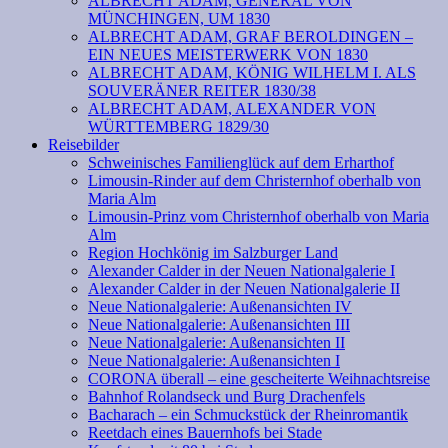
ALBRECHT ADAM, GENERAL VON
MÜNCHINGEN, UM 1830
ALBRECHT ADAM, GRAF BEROLDINGEN –
EIN NEUES MEISTERWERK VON 1830
ALBRECHT ADAM, KÖNIG WILHELM I. ALS
SOUVERÄNER REITER 1830/38
ALBRECHT ADAM, ALEXANDER VON
WÜRTTEMBERG 1829/30
Reisebilder
Schweinisches Familienglück auf dem Erharthof
Limousin-Rinder auf dem Christernhof oberhalb von
Maria Alm
Limousin-Prinz vom Christernhof oberhalb von Maria
Alm
Region Hochkönig im Salzburger Land
Alexander Calder in der Neuen Nationalgalerie I
Alexander Calder in der Neuen Nationalgalerie II
Neue Nationalgalerie: Außenansichten IV
Neue Nationalgalerie: Außenansichten III
Neue Nationalgalerie: Außenansichten II
Neue Nationalgalerie: Außenansichten I
CORONA überall – eine gescheiterte Weihnachtsreise
Bahnhof Rolandseck und Burg Drachenfels
Bacharach – ein Schmuckstück der Rheinromantik
Reetdach eines Bauernhofs bei Stade