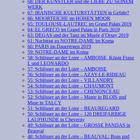
68: DER KÜNSTLER und die LIEBE ZU SEINEM
WERK
67: IRANISCHE KULTURSTÄTTEN in Gefahr?
66: MOORTEICHE im HOHEN MOOR
65: TOULOUSE-LAUTREC im Grand Palais 2019
64: EL GRECO im Grand Palais in Paris 2019
63: DEGAS und der Tanz im Musée d’Orsay 2019
61: Nachtrag zu NOTRE-DAME im Koma
60: PARIS im Dauerregen 2019
59: NOTRE-DAME im Koma
58: Schlösser an der Loire – AMBOISE, König Franz
I. und LEONARDO
57: Schlösser an der Loire – AMBOISE
56: Schlösser an der Loire – AZAY-LE-RIDEAU
55: Schlösser an der Loire – VILLANDRY
54: Schlösser an der Loire – CHAUMONT
53: Schlösser an der Loire – CHENONCEAU
52: Schlösser an der Loire – Magie in BLOIS und
Muse in TALCY
51: Schlösser an der Loire – BEAUREGARD
50: Schlösser an der Loire – 120 DREIFARBIGE
LAUFHUNDE in Cheverny
49: Schlösser an der Loire – GROSSE PANDAS in
Beauval
48: Schlösser an der Loire – BEAUVAL: Boas und