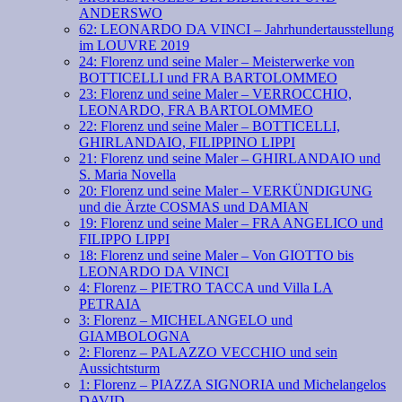
ANDERSWO
62: LEONARDO DA VINCI – Jahrhundertausstellung
im LOUVRE 2019
24: Florenz und seine Maler – Meisterwerke von
BOTTICELLI und FRA BARTOLOMMEO
23: Florenz und seine Maler – VERROCCHIO,
LEONARDO, FRA BARTOLOMMEO
22: Florenz und seine Maler – BOTTICELLI,
GHIRLANDAIO, FILIPPINO LIPPI
21: Florenz und seine Maler – GHIRLANDAIO und
S. Maria Novella
20: Florenz und seine Maler – VERKÜNDIGUNG
und die Ärzte COSMAS und DAMIAN
19: Florenz und seine Maler – FRA ANGELICO und
FILIPPO LIPPI
18: Florenz und seine Maler – Von GIOTTO bis
LEONARDO DA VINCI
4: Florenz – PIETRO TACCA und Villa LA
PETRAIA
3: Florenz – MICHELANGELO und
GIAMBOLOGNA
2: Florenz – PALAZZO VECCHIO und sein
Aussichtsturm
1: Florenz – PIAZZA SIGNORIA und Michelangelos
DAVID