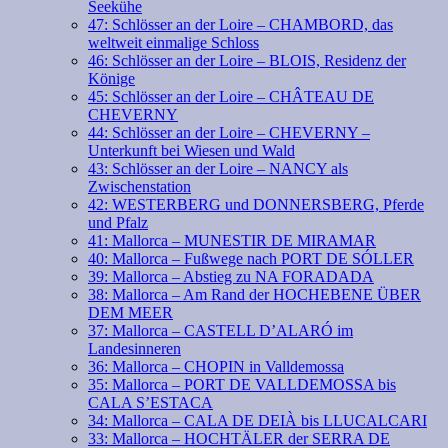
Seekühe
47: Schlösser an der Loire – CHAMBORD, das
weltweit einmalige Schloss
46: Schlösser an der Loire – BLOIS, Residenz der
Könige
45: Schlösser an der Loire – CHÂTEAU DE
CHEVERNY
44: Schlösser an der Loire – CHEVERNY –
Unterkunft bei Wiesen und Wald
43: Schlösser an der Loire – NANCY als
Zwischenstation
42: WESTERBERG und DONNERSBERG, Pferde
und Pfalz
41: Mallorca – MUNESTIR DE MIRAMAR
40: Mallorca – Fußwege nach PORT DE SÓLLER
39: Mallorca – Abstieg zu NA FORADADA
38: Mallorca – Am Rand der HOCHEBENE ÜBER
DEM MEER
37: Mallorca – CASTELL D’ALARÓ im
Landesinneren
36: Mallorca – CHOPIN in Valldemossa
35: Mallorca – PORT DE VALLDEMOSSA bis
CALA S’ESTACA
34: Mallorca – CALA DE DEIÀ bis LLUCALCARI
33: Mallorca – HOCHTÄLER der SERRA DE