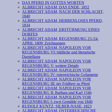
DAS PFERD IN GOTTES WORTEN
ALBRECHT ADAM, DAS ENDE, 1852
ALBRECHT ADAM, NACH DER SCHLACHT,
1840
ALBRECHT ADAM, HERRENLOSES PFERD,
1834
ALBRECHT ADAM, ERSTÜRMUNG EINES
DORFES
ALBRECHT ADAM, REGENSBURG 23./24.
APRIL 1809: Zeichnungen
ALBRECHT ADAM, NAPOLEON VOR
REGENSBURG VI: bildliche und literarische
Darstellung
ALBRECHT ADAM, NAPOLEON VOR
REGENSBURG V: weitere Details
ALBRECHT ADAM, NAPOLEON VOR
REGENSBURG IV: österreichische Gefangene
ALBRECHT ADAM, NAPOLEON VOR
REGENSBURG III: der Feldherr zu Pferd
ALBRECHT ADAM, NAPOLEON VOR
REGENSBURG II: Barbara und Karl 1546
ALBRECHT ADAM, NAPOLEON VOR
REGENSBURG I: zwei Gemälde von 1840
RUDOLF KUNTZ, SILBER-NASE, 1823
ALBRECHT ADAM, ÖSTERREICHISCHE