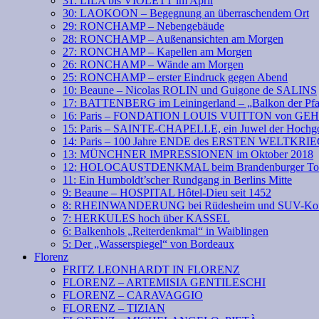
31: LILA bis VIOLETT im April
30: LAOKOON – Begegnung an überraschendem Ort
29: RONCHAMP – Nebengebäude
28: RONCHAMP – Außenansichten am Morgen
27: RONCHAMP – Kapellen am Morgen
26: RONCHAMP – Wände am Morgen
25: RONCHAMP – erster Eindruck gegen Abend
10: Beaune – Nicolas ROLIN und Guigone de SALINS
17: BATTENBERG im Leiningerland – „Balkon der Pfa
16: Paris – FONDATION LOUIS VUITTON von GE
15: Paris – SAINTE-CHAPELLE, ein Juwel der Hochgo
14: Paris – 100 Jahre ENDE des ERSTEN WELTKRI
13: MÜNCHNER IMPRESSIONEN im Oktober 2018
12: HOLOCAUSTDENKMAL beim Brandenburger To
11: Ein Humboldt’scher Rundgang in Berlins Mitte
9: Beaune – HOSPITAL Hôtel-Dieu seit 1452
8: RHEINWANDERUNG bei Rüdesheim und SUV-Kof
7: HERKULES hoch über KASSEL
6: Balkenhols „Reiterdenkmal“ in Waiblingen
5: Der „Wasserspiegel“ von Bordeaux
Florenz
FRITZ LEONHARDT IN FLORENZ
FLORENZ – ARTEMISIA GENTILESCHI
FLORENZ – CARAVAGGIO
FLORENZ – TIZIAN