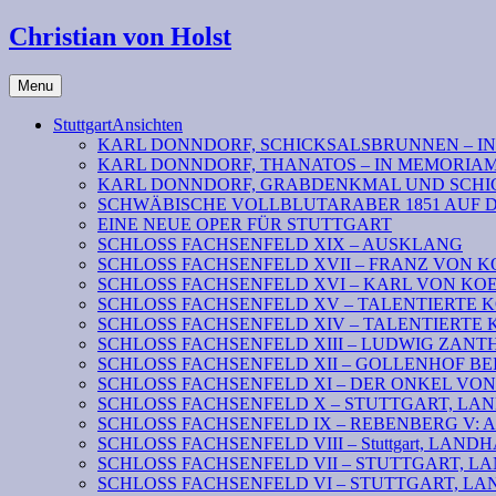
Christian von Holst
Menu
StuttgartAnsichten
KARL DONNDORF, SCHICKSALSBRUNNEN – I
KARL DONNDORF, THANATOS – IN MEMORIA
KARL DONNDORF, GRABDENKMAL UND SCHI
SCHWÄBISCHE VOLLBLUTARABER 1851 AUF 
EINE NEUE OPER FÜR STUTTGART
SCHLOSS FACHSENFELD XIX – AUSKLANG
SCHLOSS FACHSENFELD XVII – FRANZ VON K
SCHLOSS FACHSENFELD XVI – KARL VON KOENI
SCHLOSS FACHSENFELD XV – TALENTIERTE KOENIG
SCHLOSS FACHSENFELD XIV – TALENTIERTE KOENI
SCHLOSS FACHSENFELD XIII – LUDWIG ZAN
SCHLOSS FACHSENFELD XII – GOLLENHOF B
SCHLOSS FACHSENFELD XI – DER ONKEL VO
SCHLOSS FACHSENFELD X – STUTTGART, LANDHAU
SCHLOSS FACHSENFELD IX – REBENBERG V: Absc
SCHLOSS FACHSENFELD VIII – Stuttgart, LANDHAUS
SCHLOSS FACHSENFELD VII – STUTTGART, LAND
SCHLOSS FACHSENFELD VI – STUTTGART, LAN