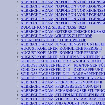
ALBRECHT ADAM, NAPOLEON VOR REGENSBURG VI: b
ALBRECHT ADAM, NAPOLEON VOR REGENSBURG V
ALBRECHT ADAM, NAPOLEON VOR REGENSBURG IV
ALBRECHT ADAM, NAPOLEON VOR REGENSBURG III
ALBRECHT ADAM, NAPOLEON VOR REGENSBURG II
ALBRECHT ADAM, NAPOLEON VOR REGENSBURG I
RUDOLF KUNTZ, SILBER-NASE, 1823
ALBRECHT ADAM, ÖSTERREICHISCHE HUSARE
ALBRECHT ADAM, WREDES ZU PFERDE
ADAM UND STIELER, FÜRST WREDE
ALBRECHT ADAM, JUNGE HENGSTE UNTER EI
AUGUST KOELLNER, KÖNIGLICHE PFERDE II
AUGUST KOELLNER, KÖNIGLICHE PFERDE I
AUGUST KOELLNER, STUDIEN VON TIEREN, 18
SCHLOSS FACHSENFELD XX – AUGUST KOELL
SCHLOSS FACHSENFELD IV – PLANUNGEN F
SCHLOSS FACHSENFELD III – DER RAPPE UND
SCHLOSS FACHSENFELD II – DAS RAPPENDE
SCHLOSS FACHSENFELD I – ERINNERUNG AN 
ALBRECHT ADAM, PFERDEBEGEGNUNGEN II
ALBRECHT ADAM, PFERDEBEGEGNUNGEN I
ALBRECHT ADAM, SCHARNHAUSER STUTENG
ALBRECHT ADAM, STUTEN MIT FOHLEN IM S
ALBRECHT ADAM, VOLLBLUTARABER IM PFER
ALBRECHT ADAM UND ADOLPH VON SCHADEN 