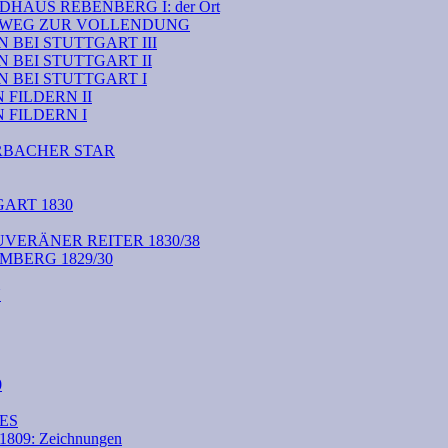
HAUS REBENBERG I: der Ort
M WEG ZUR VOLLENDUNG
BEI STUTTGART III
 BEI STUTTGART II
 BEI STUTTGART I
FILDERN II
FILDERN I
RBACHER STAR
ART 1830
VERÄNER REITER 1830/38
BERG 1829/30
N
0
ES
09: Zeichnungen