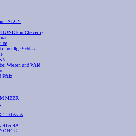
e in TALCY
UFHUNDE in Cheverny
uval
kühe
 einmalige Schloss
ge
RNY
bei Wiesen und Wald
on
Pfalz
DEM MEER
n
A S’ESTACA
AMUNTANA
CANONGE