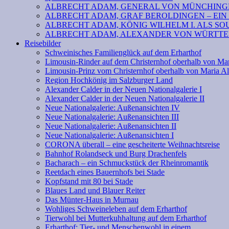
ALBRECHT ADAM, GENERAL VON MÜNCHINGE
ALBRECHT ADAM, GRAF BEROLDINGEN – EIN
ALBRECHT ADAM, KÖNIG WILHELM I. ALS SOU
ALBRECHT ADAM, ALEXANDER VON WÜRTTEM
Reisebilder
Schweinisches Familienglück auf dem Erharthof
Limousin-Rinder auf dem Christernhof oberhalb von Ma
Limousin-Prinz vom Christernhof oberhalb von Maria A
Region Hochkönig im Salzburger Land
Alexander Calder in der Neuen Nationalgalerie I
Alexander Calder in der Neuen Nationalgalerie II
Neue Nationalgalerie: Außenansichten IV
Neue Nationalgalerie: Außenansichten III
Neue Nationalgalerie: Außenansichten II
Neue Nationalgalerie: Außenansichten I
CORONA überall – eine gescheiterte Weihnachtsreise
Bahnhof Rolandseck und Burg Drachenfels
Bacharach – ein Schmuckstück der Rheinromantik
Reetdach eines Bauernhofs bei Stade
Kopfstand mit 80 bei Stade
Blaues Land und Blauer Reiter
Das Münter-Haus in Murnau
Wohliges Schweineleben auf dem Erharthof
Tierwohl bei Mutterkuhhaltung auf dem Erharthof
Erharthof: Tier- und Menschenwohl in einem