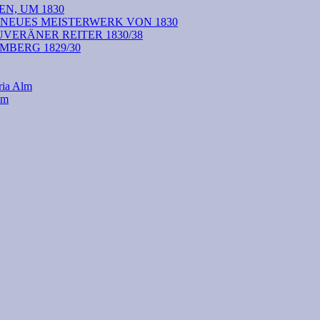
N, UM 1830
 NEUES MEISTERWERK VON 1830
VERÄNER REITER 1830/38
BERG 1829/30
ria Alm
lm