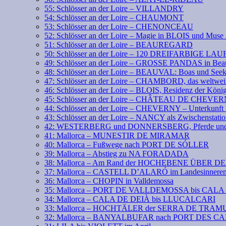
55: Schlösser an der Loire – VILLANDRY
54: Schlösser an der Loire – CHAUMONT
53: Schlösser an der Loire – CHENONCEAU
52: Schlösser an der Loire – Magie in BLOIS und Mus
51: Schlösser an der Loire – BEAUREGARD
50: Schlösser an der Loire – 120 DREIFARBIGE LA
49: Schlösser an der Loire – GROSSE PANDAS in Bea
48: Schlösser an der Loire – BEAUVAL: Boas und See
47: Schlösser an der Loire – CHAMBORD, das weltweit
46: Schlösser an der Loire – BLOIS, Residenz der Köni
45: Schlösser an der Loire – CHÂTEAU DE CHEVE
44: Schlösser an der Loire – CHEVERNY – Unterkunft 
43: Schlösser an der Loire – NANCY als Zwischenstati
42: WESTERBERG und DONNERSBERG, Pferde und 
41: Mallorca – MUNESTIR DE MIRAMAR
40: Mallorca – Fußwege nach PORT DE SÓLLER
39: Mallorca – Abstieg zu NA FORADADA
38: Mallorca – Am Rand der HOCHEBENE ÜBER 
37: Mallorca – CASTELL D’ALARÓ im Landesinnere
36: Mallorca – CHOPIN in Valldemossa
35: Mallorca – PORT DE VALLDEMOSSA bis CAL
34: Mallorca – CALA DE DEIÀ bis LLUCALCARI
33: Mallorca – HOCHTÄLER der SERRA DE TR
32: Mallorca – BANYALBUFAR nach PORT DES 