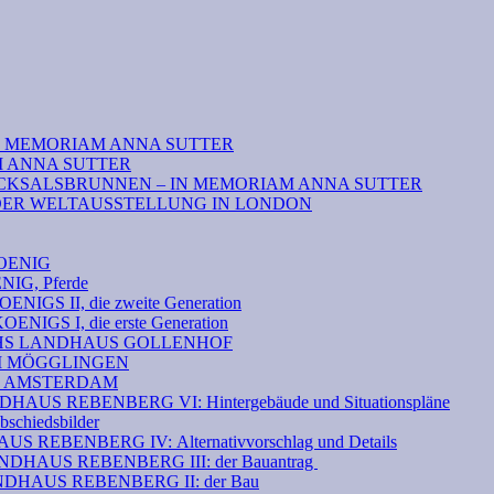
N MEMORIAM ANNA SUTTER
M ANNA SUTTER
CKSALSBRUNNEN – IN MEMORIAM ANNA SUTTER
DER WELTAUSSTELLUNG IN LONDON
OENIG
G, Pferde
S II, die zweite Generation
GS I, die erste Generation
THS LANDHAUS GOLLENHOF
EI MÖGGLINGEN
N AMSTERDAM
S REBENBERG VI: Hintergebäude und Situationspläne
hiedsbilder
 REBENBERG IV: Alternativvorschlag und Details
HAUS REBENBERG III: der Bauantrag
DHAUS REBENBERG II: der Bau