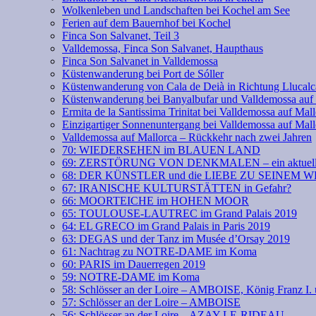
Wolkenleben und Landschaften bei Kochel am See
Ferien auf dem Bauernhof bei Kochel
Finca Son Salvanet, Teil 3
Valldemossa, Finca Son Salvanet, Haupthaus
Finca Son Salvanet in Valldemossa
Küstenwanderung bei Port de Sóller
Küstenwanderung von Cala de Deià in Richtung Llucalc
Küstenwanderung bei Banyalbufar und Valldemossa auf
Ermita de la Santissima Trinitat bei Valldemossa auf Mal
Einzigartiger Sonnenuntergang bei Valldemossa auf Mall
Valldemossa auf Mallorca – Rückkehr nach zwei Jahren
70: WIEDERSEHEN im BLAUEN LAND
69: ZERSTÖRUNG VON DENKMALEN – ein aktuell
68: DER KÜNSTLER und die LIEBE ZU SEINEM 
67: IRANISCHE KULTURSTÄTTEN in Gefahr?
66: MOORTEICHE im HOHEN MOOR
65: TOULOUSE-LAUTREC im Grand Palais 2019
64: EL GRECO im Grand Palais in Paris 2019
63: DEGAS und der Tanz im Musée d’Orsay 2019
61: Nachtrag zu NOTRE-DAME im Koma
60: PARIS im Dauerregen 2019
59: NOTRE-DAME im Koma
58: Schlösser an der Loire – AMBOISE, König Franz
57: Schlösser an der Loire – AMBOISE
56: Schlösser an der Loire – AZAY-LE-RIDEAU