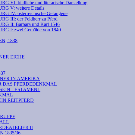
ildliche und literarische Darstellung
: weitere Details
: österreichische Gefangene
: der Feldherr zu Pferd
: Barbara und Karl 1546
: zwei Gemälde von 1840
N, 1838
NER EICHE
37
NER IN AMERIKA
ÜR DAS PFERDEDENKMAL
 SEIN TESTAMENT
NKMAL
EIN REITPFERD
RUPPE
TALL
DEATELIER II
1835/36