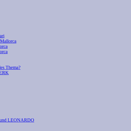
ari
 Mallorca
lorca
orca
es Thema?
WERK
 I. und LEONARDO