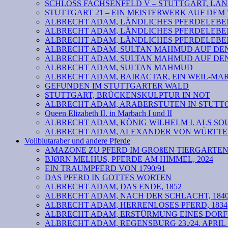
SCHLOSS FACHSENFELD V – STUTTGART, LAND
STUTTGART 21 – EIN MEISTERWERK AUF DE
ALBRECHT ADAM, LÄNDLICHES PFERDELEBEN 
ALBRECHT ADAM, LÄNDLICHES PFERDELEBEN
ALBRECHT ADAM, LÄNDLICHES PFERDELEBEN
ALBRECHT ADAM, SULTAN MAHMUD AUF DEN 
ALBRECHT ADAM, SULTAN MAHMUD AUF DEN 
ALBRECHT ADAM, SULTAN MAHMUD
ALBRECHT ADAM, BAIRACTAR, EIN WEIL-MA
GEFUNDEN IM STUTTGARTER WALD
STUTTGART, BRÜCKENSKULPTUR IN NOT
ALBRECHT ADAM, ARABERSTUTEN IN STUTTG
Queen Elizabeth II. in Marbach I und II
ALBRECHT ADAM, KÖNIG WILHELM I. ALS SOU
ALBRECHT ADAM, ALEXANDER VON WÜRTTEM
Vollblutaraber und andere Pferde
AMAZONE ZU PFERD IM GROßEN TIERGARTE
BJØRN MELHUS, PFERDE AM HIMMEL, 2024
EIN TRAUMPFERD VON 1790/91
DAS PFERD IN GOTTES WORTEN
ALBRECHT ADAM, DAS ENDE, 1852
ALBRECHT ADAM, NACH DER SCHLACHT, 184
ALBRECHT ADAM, HERRENLOSES PFERD, 1834
ALBRECHT ADAM, ERSTÜRMUNG EINES DORF
ALBRECHT ADAM, REGENSBURG 23./24. APRIL 18