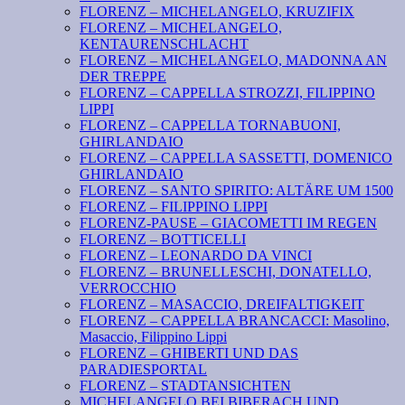
FLORENZ – MICHELANGELO, KRUZIFIX
FLORENZ – MICHELANGELO,
KENTAURENSCHLACHT
FLORENZ – MICHELANGELO, MADONNA AN
DER TREPPE
FLORENZ – CAPPELLA STROZZI, FILIPPINO
LIPPI
FLORENZ – CAPPELLA TORNABUONI,
GHIRLANDAIO
FLORENZ – CAPPELLA SASSETTI, DOMENICO
GHIRLANDAIO
FLORENZ – SANTO SPIRITO: ALTÄRE UM 1500
FLORENZ – FILIPPINO LIPPI
FLORENZ-PAUSE – GIACOMETTI IM REGEN
FLORENZ – BOTTICELLI
FLORENZ – LEONARDO DA VINCI
FLORENZ – BRUNELLESCHI, DONATELLO,
VERROCCHIO
FLORENZ – MASACCIO, DREIFALTIGKEIT
FLORENZ – CAPPELLA BRANCACCI: Masolino,
Masaccio, Filippino Lippi
FLORENZ – GHIBERTI UND DAS
PARADIESPORTAL
FLORENZ – STADTANSICHTEN
MICHELANGELO BEI BIBERACH UND