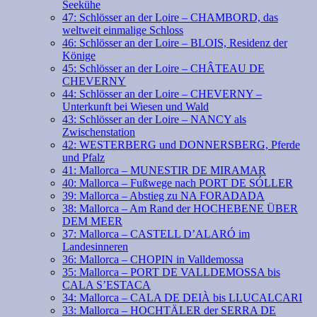
Seekühe
47: Schlösser an der Loire – CHAMBORD, das
weltweit einmalige Schloss
46: Schlösser an der Loire – BLOIS, Residenz der
Könige
45: Schlösser an der Loire – CHÂTEAU DE
CHEVERNY
44: Schlösser an der Loire – CHEVERNY –
Unterkunft bei Wiesen und Wald
43: Schlösser an der Loire – NANCY als
Zwischenstation
42: WESTERBERG und DONNERSBERG, Pferde
und Pfalz
41: Mallorca – MUNESTIR DE MIRAMAR
40: Mallorca – Fußwege nach PORT DE SÓLLER
39: Mallorca – Abstieg zu NA FORADADA
38: Mallorca – Am Rand der HOCHEBENE ÜBER
DEM MEER
37: Mallorca – CASTELL D’ALARÓ im
Landesinneren
36: Mallorca – CHOPIN in Valldemossa
35: Mallorca – PORT DE VALLDEMOSSA bis
CALA S’ESTACA
34: Mallorca – CALA DE DEIÀ bis LLUCALCARI
33: Mallorca – HOCHTÄLER der SERRA DE