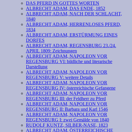
DAS PFERD IN GOTTES WORTEN
ALBRECHT ADAM, DAS ENDE, 1852
ALBRECHT ADAM, NACH DER SCHLACHT,
1840
ALBRECHT ADAM, HERRENLOSES PFERD,
1834
ALBRECHT ADAM, ERSTÜRMUNG EINES
DORFES
ALBRECHT ADAM, REGENSBURG 23./24.
APRIL 1809: Zeichnungen
ALBRECHT ADAM, NAPOLEON VOR
REGENSBURG VI: bildliche und literarische
Darstellung
ALBRECHT ADAM, NAPOLEON VOR
REGENSBURG V: weitere Details
ALBRECHT ADAM, NAPOLEON VOR
REGENSBURG IV: österreichische Gefangene
ALBRECHT ADAM, NAPOLEON VOR
REGENSBURG III: der Feldherr zu Pferd
ALBRECHT ADAM, NAPOLEON VOR
REGENSBURG II: Barbara und Karl 1546
ALBRECHT ADAM, NAPOLEON VOR
REGENSBURG I: zwei Gemälde von 1840
RUDOLF KUNTZ, SILBER-NASE, 1823
ALBRECHT ADAM, ÖSTERREICHISCHE