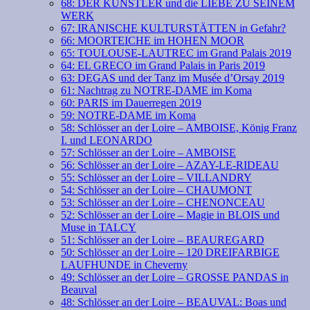
68: DER KÜNSTLER und die LIEBE ZU SEINEM
WERK
67: IRANISCHE KULTURSTÄTTEN in Gefahr?
66: MOORTEICHE im HOHEN MOOR
65: TOULOUSE-LAUTREC im Grand Palais 2019
64: EL GRECO im Grand Palais in Paris 2019
63: DEGAS und der Tanz im Musée d’Orsay 2019
61: Nachtrag zu NOTRE-DAME im Koma
60: PARIS im Dauerregen 2019
59: NOTRE-DAME im Koma
58: Schlösser an der Loire – AMBOISE, König Franz
I. und LEONARDO
57: Schlösser an der Loire – AMBOISE
56: Schlösser an der Loire – AZAY-LE-RIDEAU
55: Schlösser an der Loire – VILLANDRY
54: Schlösser an der Loire – CHAUMONT
53: Schlösser an der Loire – CHENONCEAU
52: Schlösser an der Loire – Magie in BLOIS und
Muse in TALCY
51: Schlösser an der Loire – BEAUREGARD
50: Schlösser an der Loire – 120 DREIFARBIGE
LAUFHUNDE in Cheverny
49: Schlösser an der Loire – GROSSE PANDAS in
Beauval
48: Schlösser an der Loire – BEAUVAL: Boas und