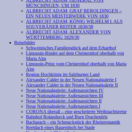
ALBRECHT ADAM, GENERAL VON
MÜNCHINGEN, UM 1830
ALBRECHT ADAM, GRAF BEROLDINGEN –
EIN NEUES MEISTERWERK VON 1830
ALBRECHT ADAM, KÖNIG WILHELM I. ALS
SOUVERÄNER REITER 1830/38
ALBRECHT ADAM, ALEXANDER VON
WÜRTTEMBERG 1829/30
Reisebilder
Schweinisches Familienglück auf dem Erharthof
Limousin-Rinder auf dem Christernhof oberhalb von
Maria Alm
Limousin-Prinz vom Christernhof oberhalb von Maria
Alm
Region Hochkönig im Salzburger Land
Alexander Calder in der Neuen Nationalgalerie I
Alexander Calder in der Neuen Nationalgalerie II
Neue Nationalgalerie: Außenansichten IV
Neue Nationalgalerie: Außenansichten III
Neue Nationalgalerie: Außenansichten II
Neue Nationalgalerie: Außenansichten I
CORONA überall – eine gescheiterte Weihnachtsreise
Bahnhof Rolandseck und Burg Drachenfels
Bacharach – ein Schmuckstück der Rheinromantik
Reetdach eines Bauernhofs bei Stade