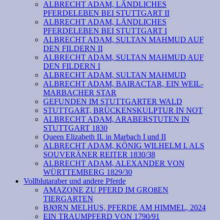
ALBRECHT ADAM, LÄNDLICHES
PFERDELEBEN BEI STUTTGART II
ALBRECHT ADAM, LÄNDLICHES
PFERDELEBEN BEI STUTTGART I
ALBRECHT ADAM, SULTAN MAHMUD AUF
DEN FILDERN II
ALBRECHT ADAM, SULTAN MAHMUD AUF
DEN FILDERN I
ALBRECHT ADAM, SULTAN MAHMUD
ALBRECHT ADAM, BAIRACTAR, EIN WEIL-
MARBACHER STAR
GEFUNDEN IM STUTTGARTER WALD
STUTTGART, BRÜCKENSKULPTUR IN NOT
ALBRECHT ADAM, ARABERSTUTEN IN
STUTTGART 1830
Queen Elizabeth II. in Marbach I und II
ALBRECHT ADAM, KÖNIG WILHELM I. ALS
SOUVERÄNER REITER 1830/38
ALBRECHT ADAM, ALEXANDER VON
WÜRTTEMBERG 1829/30
Vollblutaraber und andere Pferde
AMAZONE ZU PFERD IM GROßEN
TIERGARTEN
BJØRN MELHUS, PFERDE AM HIMMEL, 2024
EIN TRAUMPFERD VON 1790/91