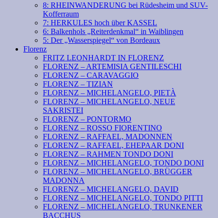
8: RHEINWANDERUNG bei Rüdesheim und SUV-
Kofferraum
7: HERKULES hoch über KASSEL
6: Balkenhols „Reiterdenkmal“ in Waiblingen
5: Der „Wasserspiegel“ von Bordeaux
Florenz
FRITZ LEONHARDT IN FLORENZ
FLORENZ – ARTEMISIA GENTILESCHI
FLORENZ – CARAVAGGIO
FLORENZ – TIZIAN
FLORENZ – MICHELANGELO, PIETÀ
FLORENZ – MICHELANGELO, NEUE
SAKRISTEI
FLORENZ – PONTORMO
FLORENZ – ROSSO FIORENTINO
FLORENZ – RAFFAEL, MADONNEN
FLORENZ – RAFFAEL, EHEPAAR DONI
FLORENZ – RAHMEN TONDO DONI
FLORENZ – MICHELANGELO, TONDO DONI
FLORENZ – MICHELANGELO, BRÜGGER
MADONNA
FLORENZ – MICHELANGELO, DAVID
FLORENZ – MICHELANGELO, TONDO PITTI
FLORENZ – MICHELANGELO, TRUNKENER
BACCHUS