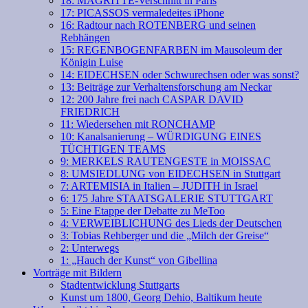
18: MAGRITTE-Verschnitt in Paris
17: PICASSOS vermaledeites iPhone
16: Radtour nach ROTENBERG und seinen
Rebhängen
15: REGENBOGENFARBEN im Mausoleum der
Königin Luise
14: EIDECHSEN oder Schwurechsen oder was sonst?
13: Beiträge zur Verhaltensforschung am Neckar
12: 200 Jahre frei nach CASPAR DAVID
FRIEDRICH
11: Wiedersehen mit RONCHAMP
10: Kanalsanierung – WÜRDIGUNG EINES
TÜCHTIGEN TEAMS
9: MERKELS RAUTENGESTE in MOISSAC
8: UMSIEDLUNG von EIDECHSEN in Stuttgart
7: ARTEMISIA in Italien – JUDITH in Israel
6: 175 Jahre STAATSGALERIE STUTTGART
5: Eine Etappe der Debatte zu MeToo
4: VERWEIBLICHUNG des Lieds der Deutschen
3: Tobias Rehberger und die „Milch der Greise“
2: Unterwegs
1: „Hauch der Kunst“ von Gibellina
Vorträge mit Bildern
Stadtentwicklung Stuttgarts
Kunst um 1800, Georg Dehio, Baltikum heute