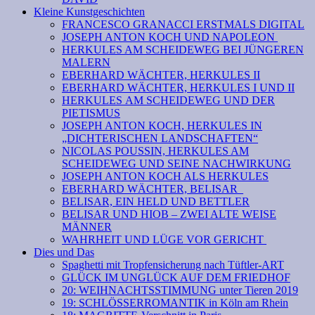
Kleine Kunstgeschichten
FRANCESCO GRANACCI ERSTMALS DIGITAL
JOSEPH ANTON KOCH UND NAPOLEON
HERKULES AM SCHEIDEWEG BEI JÜNGEREN
MALERN
EBERHARD WÄCHTER, HERKULES II
EBERHARD WÄCHTER, HERKULES I UND II
HERKULES AM SCHEIDEWEG UND DER
PIETISMUS
JOSEPH ANTON KOCH, HERKULES IN
„DICHTERISCHEN LANDSCHAFTEN“
NICOLAS POUSSIN, HERKULES AM
SCHEIDEWEG UND SEINE NACHWIRKUNG
JOSEPH ANTON KOCH ALS HERKULES
EBERHARD WÄCHTER, BELISAR
BELISAR, EIN HELD UND BETTLER
BELISAR UND HIOB – ZWEI ALTE WEISE
MÄNNER
WAHRHEIT UND LÜGE VOR GERICHT
Dies und Das
Spaghetti mit Tropfensicherung nach Tüftler-ART
GLÜCK IM UNGLÜCK AUF DEM FRIEDHOF
20: WEIHNACHTSSTIMMUNG unter Tieren 2019
19: SCHLÖSSERROMANTIK in Köln am Rhein