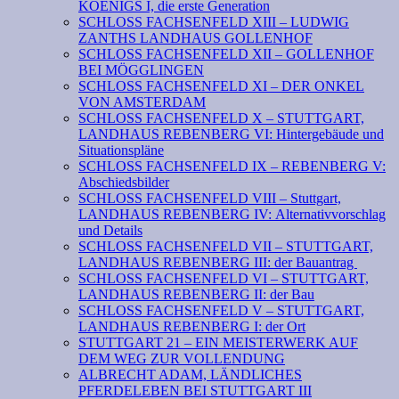
KOENIGS I, die erste Generation
SCHLOSS FACHSENFELD XIII – LUDWIG
ZANTHS LANDHAUS GOLLENHOF
SCHLOSS FACHSENFELD XII – GOLLENHOF
BEI MÖGGLINGEN
SCHLOSS FACHSENFELD XI – DER ONKEL
VON AMSTERDAM
SCHLOSS FACHSENFELD X – STUTTGART,
LANDHAUS REBENBERG VI: Hintergebäude und
Situationspläne
SCHLOSS FACHSENFELD IX – REBENBERG V:
Abschiedsbilder
SCHLOSS FACHSENFELD VIII – Stuttgart,
LANDHAUS REBENBERG IV: Alternativvorschlag
und Details
SCHLOSS FACHSENFELD VII – STUTTGART,
LANDHAUS REBENBERG III: der Bauantrag
SCHLOSS FACHSENFELD VI – STUTTGART,
LANDHAUS REBENBERG II: der Bau
SCHLOSS FACHSENFELD V – STUTTGART,
LANDHAUS REBENBERG I: der Ort
STUTTGART 21 – EIN MEISTERWERK AUF
DEM WEG ZUR VOLLENDUNG
ALBRECHT ADAM, LÄNDLICHES
PFERDELEBEN BEI STUTTGART III