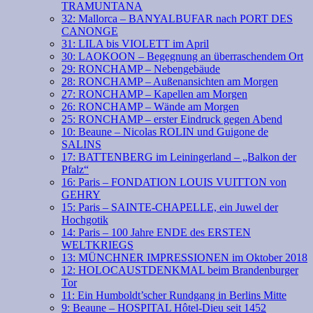
TRAMUNTANA
32: Mallorca – BANYALBUFAR nach PORT DES
CANONGE
31: LILA bis VIOLETT im April
30: LAOKOON – Begegnung an überraschendem Ort
29: RONCHAMP – Nebengebäude
28: RONCHAMP – Außenansichten am Morgen
27: RONCHAMP – Kapellen am Morgen
26: RONCHAMP – Wände am Morgen
25: RONCHAMP – erster Eindruck gegen Abend
10: Beaune – Nicolas ROLIN und Guigone de
SALINS
17: BATTENBERG im Leiningerland – „Balkon der
Pfalz“
16: Paris – FONDATION LOUIS VUITTON von
GEHRY
15: Paris – SAINTE-CHAPELLE, ein Juwel der
Hochgotik
14: Paris – 100 Jahre ENDE des ERSTEN
WELTKRIEGS
13: MÜNCHNER IMPRESSIONEN im Oktober 2018
12: HOLOCAUSTDENKMAL beim Brandenburger
Tor
11: Ein Humboldt’scher Rundgang in Berlins Mitte
9: Beaune – HOSPITAL Hôtel-Dieu seit 1452