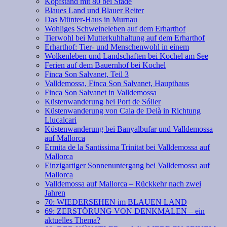
Kopfstand mit 80 bei Stade
Blaues Land und Blauer Reiter
Das Münter-Haus in Murnau
Wohliges Schweineleben auf dem Erharthof
Tierwohl bei Mutterkuhhaltung auf dem Erharthof
Erharthof: Tier- und Menschenwohl in einem
Wolkenleben und Landschaften bei Kochel am See
Ferien auf dem Bauernhof bei Kochel
Finca Son Salvanet, Teil 3
Valldemossa, Finca Son Salvanet, Haupthaus
Finca Son Salvanet in Valldemossa
Küstenwanderung bei Port de Sóller
Küstenwanderung von Cala de Deià in Richtung
Llucalcari
Küstenwanderung bei Banyalbufar und Valldemossa
auf Mallorca
Ermita de la Santissima Trinitat bei Valldemossa auf
Mallorca
Einzigartiger Sonnenuntergang bei Valldemossa auf
Mallorca
Valldemossa auf Mallorca – Rückkehr nach zwei
Jahren
70: WIEDERSEHEN im BLAUEN LAND
69: ZERSTÖRUNG VON DENKMALEN – ein
aktuelles Thema?