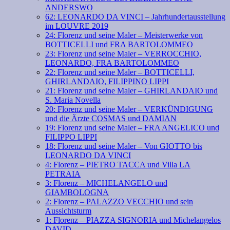
ANDERSWO
62: LEONARDO DA VINCI – Jahrhundertausstellung
im LOUVRE 2019
24: Florenz und seine Maler – Meisterwerke von
BOTTICELLI und FRA BARTOLOMMEO
23: Florenz und seine Maler – VERROCCHIO,
LEONARDO, FRA BARTOLOMMEO
22: Florenz und seine Maler – BOTTICELLI,
GHIRLANDAIO, FILIPPINO LIPPI
21: Florenz und seine Maler – GHIRLANDAIO und
S. Maria Novella
20: Florenz und seine Maler – VERKÜNDIGUNG
und die Ärzte COSMAS und DAMIAN
19: Florenz und seine Maler – FRA ANGELICO und
FILIPPO LIPPI
18: Florenz und seine Maler – Von GIOTTO bis
LEONARDO DA VINCI
4: Florenz – PIETRO TACCA und Villa LA
PETRAIA
3: Florenz – MICHELANGELO und
GIAMBOLOGNA
2: Florenz – PALAZZO VECCHIO und sein
Aussichtsturm
1: Florenz – PIAZZA SIGNORIA und Michelangelos
DAVID