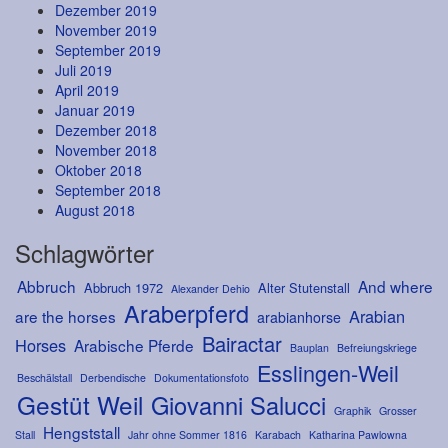
Dezember 2019
November 2019
September 2019
Juli 2019
April 2019
Januar 2019
Dezember 2018
November 2018
Oktober 2018
September 2018
August 2018
Schlagwörter
Abbruch
And where
Abbruch 1972
Alter Stutenstall
Alexander Dehio
Araberpferd
Arabian
are the horses
arabianhorse
Bairactar
Horses
Arabische Pferde
Bauplan
Befreiungskriege
Esslingen-Weil
Beschälstall
Derbendische
Dokumentationsfoto
Gestüt Weil
Giovanni Salucci
Graphik
Grosser
Hengststall
Stall
Jahr ohne Sommer 1816
Karabach
Katharina Pawlowna