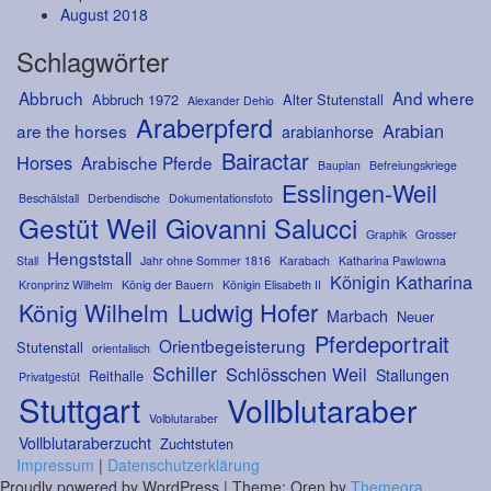
August 2018
Schlagwörter
Abbruch
And where
Abbruch 1972
Alter Stutenstall
Alexander Dehio
Araberpferd
Arabian
are the horses
arabianhorse
Bairactar
Horses
Arabische Pferde
Bauplan
Befreiungskriege
Esslingen-Weil
Beschälstall
Derbendische
Dokumentationsfoto
Gestüt Weil
Giovanni Salucci
Graphik
Grosser
Hengststall
Stall
Jahr ohne Sommer 1816
Karabach
Katharina Pawlowna
Königin Katharina
Kronprinz Wilhelm
König der Bauern
Königin Elisabeth II
Ludwig Hofer
König Wilhelm
Marbach
Neuer
Pferdeportrait
Orientbegeisterung
Stutenstall
orientalisch
Schiller
Schlösschen Weil
Stallungen
Reithalle
Privatgestüt
Stuttgart
Vollblutaraber
Volblutaraber
Vollblutaraberzucht
Zuchtstuten
Impressum
|
Datenschutzerklärung
Proudly powered by WordPress
|
Theme: Oren by
Themeora
.