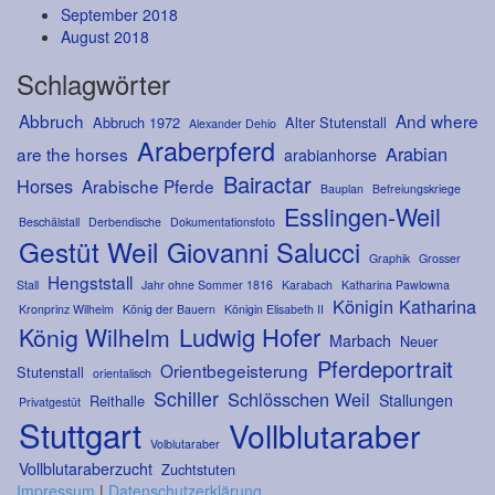
September 2018
August 2018
Schlagwörter
Abbruch
And where
Abbruch 1972
Alter Stutenstall
Alexander Dehio
Araberpferd
Arabian
are the horses
arabianhorse
Bairactar
Horses
Arabische Pferde
Bauplan
Befreiungskriege
Esslingen-Weil
Beschälstall
Derbendische
Dokumentationsfoto
Gestüt Weil
Giovanni Salucci
Graphik
Grosser
Hengststall
Stall
Jahr ohne Sommer 1816
Karabach
Katharina Pawlowna
Königin Katharina
Kronprinz Wilhelm
König der Bauern
Königin Elisabeth II
Ludwig Hofer
König Wilhelm
Marbach
Neuer
Pferdeportrait
Orientbegeisterung
Stutenstall
orientalisch
Schiller
Schlösschen Weil
Stallungen
Reithalle
Privatgestüt
Stuttgart
Vollblutaraber
Volblutaraber
Vollblutaraberzucht
Zuchtstuten
Impressum
|
Datenschutzerklärung