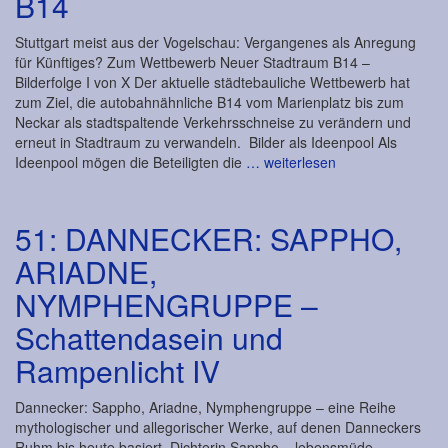
B14
Stuttgart meist aus der Vogelschau: Vergangenes als Anregung
für Künftiges? Zum Wettbewerb Neuer Stadtraum B14 –
Bilderfolge I von X Der aktuelle städtebauliche Wettbewerb hat
zum Ziel, die autobahnähnliche B14 vom Marienplatz bis zum
Neckar als stadtspaltende Verkehrsschneise zu verändern und
erneut in Stadtraum zu verwandeln. Bilder als Ideenpool Als
Ideenpool mögen die Beteiligten die
… weiterlesen
51: DANNECKER: SAPPHO,
ARIADNE,
NYMPHENGRUPPE –
Schattendasein und
Rampenlicht IV
Dannecker: Sappho, Ariadne, Nymphengruppe – eine Reihe
mythologischer und allegorischer Werke, auf denen Danneckers
Ruhm bis heute basiert. Dichterin Sappho – lebensmüde