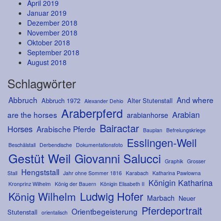
April 2019
Januar 2019
Dezember 2018
November 2018
Oktober 2018
September 2018
August 2018
Schlagwörter
Abbruch
And where
Abbruch 1972
Alter Stutenstall
Alexander Dehio
Araberpferd
Arabian
are the horses
arabianhorse
Bairactar
Horses
Arabische Pferde
Bauplan
Befreiungskriege
Esslingen-Weil
Beschälstall
Derbendische
Dokumentationsfoto
Gestüt Weil
Giovanni Salucci
Graphik
Grosser
Hengststall
Stall
Jahr ohne Sommer 1816
Karabach
Katharina Pawlowna
Königin Katharina
Kronprinz Wilhelm
König der Bauern
Königin Elisabeth II
Ludwig Hofer
König Wilhelm
Marbach
Neuer
Pferdeportrait
Orientbegeisterung
Stutenstall
orientalisch