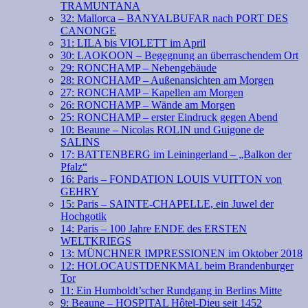
TRAMUNTANA
32: Mallorca – BANYALBUFAR nach PORT DES
CANONGE
31: LILA bis VIOLETT im April
30: LAOKOON – Begegnung an überraschendem Ort
29: RONCHAMP – Nebengebäude
28: RONCHAMP – Außenansichten am Morgen
27: RONCHAMP – Kapellen am Morgen
26: RONCHAMP – Wände am Morgen
25: RONCHAMP – erster Eindruck gegen Abend
10: Beaune – Nicolas ROLIN und Guigone de
SALINS
17: BATTENBERG im Leiningerland – „Balkon der
Pfalz“
16: Paris – FONDATION LOUIS VUITTON von
GEHRY
15: Paris – SAINTE-CHAPELLE, ein Juwel der
Hochgotik
14: Paris – 100 Jahre ENDE des ERSTEN
WELTKRIEGS
13: MÜNCHNER IMPRESSIONEN im Oktober 2018
12: HOLOCAUSTDENKMAL beim Brandenburger
Tor
11: Ein Humboldt’scher Rundgang in Berlins Mitte
9: Beaune – HOSPITAL Hôtel-Dieu seit 1452