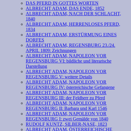
DAS PFERD IN GOTTES WORTEN
ALBRECHT ADAM, DAS ENDE, 1852
ALBRECHT ADAM, NACH DER SCHLACHT,
1840
ALBRECHT ADAM, HERRENLOSES PFERD,
1834
ALBRECHT ADAM, ERSTÜRMUNG EINES
DORFES
ALBRECHT ADAM, REGENSBURG 23./24.
APRIL 1809: Zeichnungen
ALBRECHT ADAM, NAPOLEON VOR
REGENSBURG VI: bildliche und literarische
Darstellung
ALBRECHT ADAM, NAPOLEON VOR
REGENSBURG V: weitere Details
ALBRECHT ADAM, NAPOLEON VOR
REGENSBURG IV: österreichische Gefangene
ALBRECHT ADAM, NAPOLEON VOR
REGENSBURG III: der Feldherr zu Pferd
ALBRECHT ADAM, NAPOLEON VOR
REGENSBURG II: Barbara und Karl 1546
ALBRECHT ADAM, NAPOLEON VOR
REGENSBURG I: zwei Gemälde von 1840
RUDOLF KUNTZ, SILBER-NASE, 1823
ALBRECHT ADAM, ÖSTERREICHISCHE