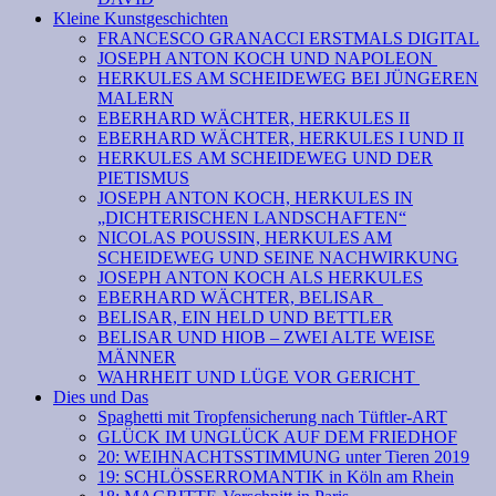
Kleine Kunstgeschichten
FRANCESCO GRANACCI ERSTMALS DIGITAL
JOSEPH ANTON KOCH UND NAPOLEON
HERKULES AM SCHEIDEWEG BEI JÜNGEREN
MALERN
EBERHARD WÄCHTER, HERKULES II
EBERHARD WÄCHTER, HERKULES I UND II
HERKULES AM SCHEIDEWEG UND DER
PIETISMUS
JOSEPH ANTON KOCH, HERKULES IN
„DICHTERISCHEN LANDSCHAFTEN“
NICOLAS POUSSIN, HERKULES AM
SCHEIDEWEG UND SEINE NACHWIRKUNG
JOSEPH ANTON KOCH ALS HERKULES
EBERHARD WÄCHTER, BELISAR
BELISAR, EIN HELD UND BETTLER
BELISAR UND HIOB – ZWEI ALTE WEISE
MÄNNER
WAHRHEIT UND LÜGE VOR GERICHT
Dies und Das
Spaghetti mit Tropfensicherung nach Tüftler-ART
GLÜCK IM UNGLÜCK AUF DEM FRIEDHOF
20: WEIHNACHTSSTIMMUNG unter Tieren 2019
19: SCHLÖSSERROMANTIK in Köln am Rhein