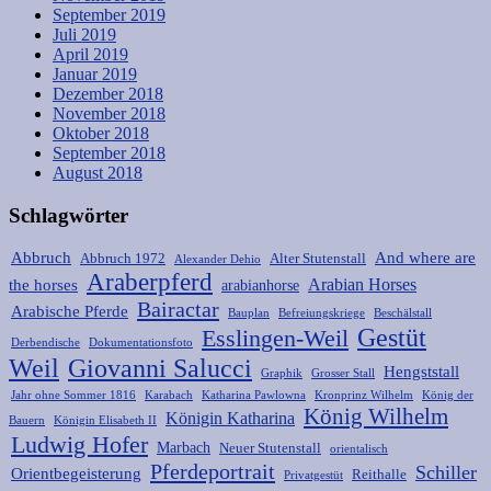
September 2019
Juli 2019
April 2019
Januar 2019
Dezember 2018
November 2018
Oktober 2018
September 2018
August 2018
Schlagwörter
Abbruch
And where are
Abbruch 1972
Alter Stutenstall
Alexander Dehio
Araberpferd
Arabian Horses
the horses
arabianhorse
Bairactar
Arabische Pferde
Bauplan
Befreiungskriege
Beschälstall
Gestüt
Esslingen-Weil
Derbendische
Dokumentationsfoto
Weil
Giovanni Salucci
Hengststall
Graphik
Grosser Stall
Jahr ohne Sommer 1816
Karabach
Katharina Pawlowna
Kronprinz Wilhelm
König der
König Wilhelm
Königin Katharina
Bauern
Königin Elisabeth II
Ludwig Hofer
Marbach
Neuer Stutenstall
orientalisch
Pferdeportrait
Schiller
Orientbegeisterung
Reithalle
Privatgestüt