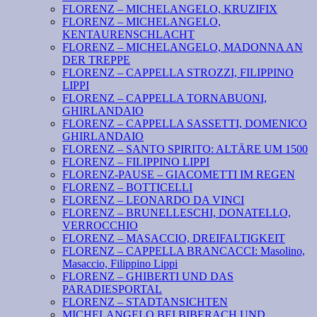
FLORENZ – MICHELANGELO, KRUZIFIX
FLORENZ – MICHELANGELO,
KENTAURENSCHLACHT
FLORENZ – MICHELANGELO, MADONNA AN
DER TREPPE
FLORENZ – CAPPELLA STROZZI, FILIPPINO
LIPPI
FLORENZ – CAPPELLA TORNABUONI,
GHIRLANDAIO
FLORENZ – CAPPELLA SASSETTI, DOMENICO
GHIRLANDAIO
FLORENZ – SANTO SPIRITO: ALTÄRE UM 1500
FLORENZ – FILIPPINO LIPPI
FLORENZ-PAUSE – GIACOMETTI IM REGEN
FLORENZ – BOTTICELLI
FLORENZ – LEONARDO DA VINCI
FLORENZ – BRUNELLESCHI, DONATELLO,
VERROCCHIO
FLORENZ – MASACCIO, DREIFALTIGKEIT
FLORENZ – CAPPELLA BRANCACCI: Masolino,
Masaccio, Filippino Lippi
FLORENZ – GHIBERTI UND DAS
PARADIESPORTAL
FLORENZ – STADTANSICHTEN
MICHELANGELO BEI BIBERACH UND