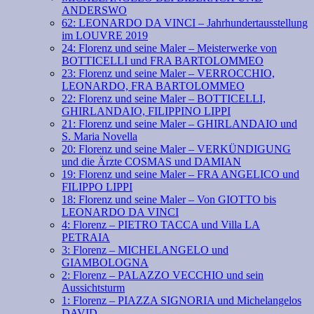
ANDERSWO
62: LEONARDO DA VINCI – Jahrhundertausstellung
im LOUVRE 2019
24: Florenz und seine Maler – Meisterwerke von
BOTTICELLI und FRA BARTOLOMMEO
23: Florenz und seine Maler – VERROCCHIO,
LEONARDO, FRA BARTOLOMMEO
22: Florenz und seine Maler – BOTTICELLI,
GHIRLANDAIO, FILIPPINO LIPPI
21: Florenz und seine Maler – GHIRLANDAIO und
S. Maria Novella
20: Florenz und seine Maler – VERKÜNDIGUNG
und die Ärzte COSMAS und DAMIAN
19: Florenz und seine Maler – FRA ANGELICO und
FILIPPO LIPPI
18: Florenz und seine Maler – Von GIOTTO bis
LEONARDO DA VINCI
4: Florenz – PIETRO TACCA und Villa LA
PETRAIA
3: Florenz – MICHELANGELO und
GIAMBOLOGNA
2: Florenz – PALAZZO VECCHIO und sein
Aussichtsturm
1: Florenz – PIAZZA SIGNORIA und Michelangelos
DAVID