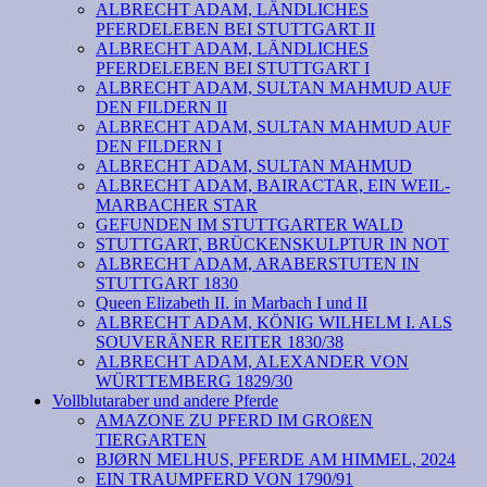
ALBRECHT ADAM, LÄNDLICHES
PFERDELEBEN BEI STUTTGART II
ALBRECHT ADAM, LÄNDLICHES
PFERDELEBEN BEI STUTTGART I
ALBRECHT ADAM, SULTAN MAHMUD AUF
DEN FILDERN II
ALBRECHT ADAM, SULTAN MAHMUD AUF
DEN FILDERN I
ALBRECHT ADAM, SULTAN MAHMUD
ALBRECHT ADAM, BAIRACTAR, EIN WEIL-
MARBACHER STAR
GEFUNDEN IM STUTTGARTER WALD
STUTTGART, BRÜCKENSKULPTUR IN NOT
ALBRECHT ADAM, ARABERSTUTEN IN
STUTTGART 1830
Queen Elizabeth II. in Marbach I und II
ALBRECHT ADAM, KÖNIG WILHELM I. ALS
SOUVERÄNER REITER 1830/38
ALBRECHT ADAM, ALEXANDER VON
WÜRTTEMBERG 1829/30
Vollblutaraber und andere Pferde
AMAZONE ZU PFERD IM GROßEN
TIERGARTEN
BJØRN MELHUS, PFERDE AM HIMMEL, 2024
EIN TRAUMPFERD VON 1790/91