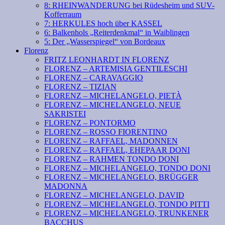
8: RHEINWANDERUNG bei Rüdesheim und SUV-
Kofferraum
7: HERKULES hoch über KASSEL
6: Balkenhols „Reiterdenkmal“ in Waiblingen
5: Der „Wasserspiegel“ von Bordeaux
Florenz
FRITZ LEONHARDT IN FLORENZ
FLORENZ – ARTEMISIA GENTILESCHI
FLORENZ – CARAVAGGIO
FLORENZ – TIZIAN
FLORENZ – MICHELANGELO, PIETÀ
FLORENZ – MICHELANGELO, NEUE
SAKRISTEI
FLORENZ – PONTORMO
FLORENZ – ROSSO FIORENTINO
FLORENZ – RAFFAEL, MADONNEN
FLORENZ – RAFFAEL, EHEPAAR DONI
FLORENZ – RAHMEN TONDO DONI
FLORENZ – MICHELANGELO, TONDO DONI
FLORENZ – MICHELANGELO, BRÜGGER
MADONNA
FLORENZ – MICHELANGELO, DAVID
FLORENZ – MICHELANGELO, TONDO PITTI
FLORENZ – MICHELANGELO, TRUNKENER
BACCHUS