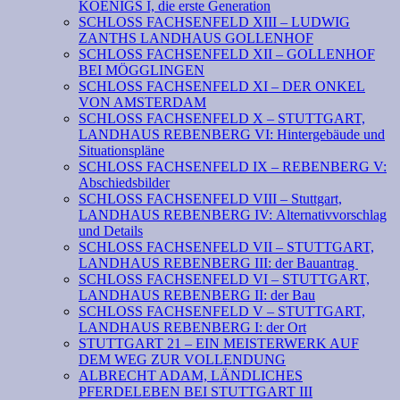
KOENIGS I, die erste Generation
SCHLOSS FACHSENFELD XIII – LUDWIG
ZANTHS LANDHAUS GOLLENHOF
SCHLOSS FACHSENFELD XII – GOLLENHOF
BEI MÖGGLINGEN
SCHLOSS FACHSENFELD XI – DER ONKEL
VON AMSTERDAM
SCHLOSS FACHSENFELD X – STUTTGART,
LANDHAUS REBENBERG VI: Hintergebäude und
Situationspläne
SCHLOSS FACHSENFELD IX – REBENBERG V:
Abschiedsbilder
SCHLOSS FACHSENFELD VIII – Stuttgart,
LANDHAUS REBENBERG IV: Alternativvorschlag
und Details
SCHLOSS FACHSENFELD VII – STUTTGART,
LANDHAUS REBENBERG III: der Bauantrag
SCHLOSS FACHSENFELD VI – STUTTGART,
LANDHAUS REBENBERG II: der Bau
SCHLOSS FACHSENFELD V – STUTTGART,
LANDHAUS REBENBERG I: der Ort
STUTTGART 21 – EIN MEISTERWERK AUF
DEM WEG ZUR VOLLENDUNG
ALBRECHT ADAM, LÄNDLICHES
PFERDELEBEN BEI STUTTGART III