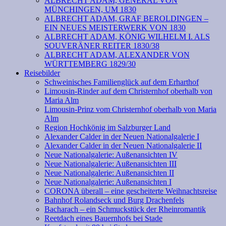
ALBRECHT ADAM, GENERAL VON
MÜNCHINGEN, UM 1830
ALBRECHT ADAM, GRAF BEROLDINGEN –
EIN NEUES MEISTERWERK VON 1830
ALBRECHT ADAM, KÖNIG WILHELM I. ALS
SOUVERÄNER REITER 1830/38
ALBRECHT ADAM, ALEXANDER VON
WÜRTTEMBERG 1829/30
Reisebilder
Schweinisches Familienglück auf dem Erharthof
Limousin-Rinder auf dem Christernhof oberhalb von
Maria Alm
Limousin-Prinz vom Christernhof oberhalb von Maria
Alm
Region Hochkönig im Salzburger Land
Alexander Calder in der Neuen Nationalgalerie I
Alexander Calder in der Neuen Nationalgalerie II
Neue Nationalgalerie: Außenansichten IV
Neue Nationalgalerie: Außenansichten III
Neue Nationalgalerie: Außenansichten II
Neue Nationalgalerie: Außenansichten I
CORONA überall – eine gescheiterte Weihnachtsreise
Bahnhof Rolandseck und Burg Drachenfels
Bacharach – ein Schmuckstück der Rheinromantik
Reetdach eines Bauernhofs bei Stade