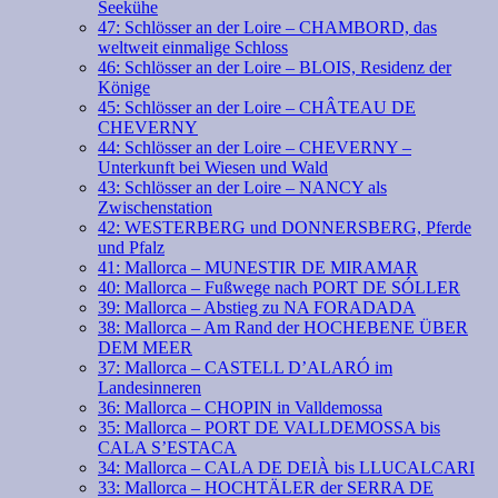
Seekühe
47: Schlösser an der Loire – CHAMBORD, das
weltweit einmalige Schloss
46: Schlösser an der Loire – BLOIS, Residenz der
Könige
45: Schlösser an der Loire – CHÂTEAU DE
CHEVERNY
44: Schlösser an der Loire – CHEVERNY –
Unterkunft bei Wiesen und Wald
43: Schlösser an der Loire – NANCY als
Zwischenstation
42: WESTERBERG und DONNERSBERG, Pferde
und Pfalz
41: Mallorca – MUNESTIR DE MIRAMAR
40: Mallorca – Fußwege nach PORT DE SÓLLER
39: Mallorca – Abstieg zu NA FORADADA
38: Mallorca – Am Rand der HOCHEBENE ÜBER
DEM MEER
37: Mallorca – CASTELL D’ALARÓ im
Landesinneren
36: Mallorca – CHOPIN in Valldemossa
35: Mallorca – PORT DE VALLDEMOSSA bis
CALA S’ESTACA
34: Mallorca – CALA DE DEIÀ bis LLUCALCARI
33: Mallorca – HOCHTÄLER der SERRA DE