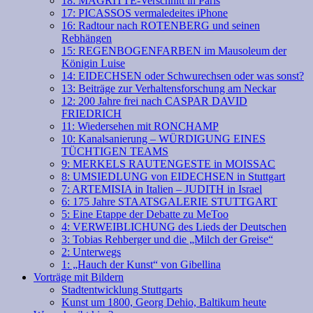
18: MAGRITTE-Verschnitt in Paris
17: PICASSOS vermaledeites iPhone
16: Radtour nach ROTENBERG und seinen
Rebhängen
15: REGENBOGENFARBEN im Mausoleum der
Königin Luise
14: EIDECHSEN oder Schwurechsen oder was sonst?
13: Beiträge zur Verhaltensforschung am Neckar
12: 200 Jahre frei nach CASPAR DAVID
FRIEDRICH
11: Wiedersehen mit RONCHAMP
10: Kanalsanierung – WÜRDIGUNG EINES
TÜCHTIGEN TEAMS
9: MERKELS RAUTENGESTE in MOISSAC
8: UMSIEDLUNG von EIDECHSEN in Stuttgart
7: ARTEMISIA in Italien – JUDITH in Israel
6: 175 Jahre STAATSGALERIE STUTTGART
5: Eine Etappe der Debatte zu MeToo
4: VERWEIBLICHUNG des Lieds der Deutschen
3: Tobias Rehberger und die „Milch der Greise“
2: Unterwegs
1: „Hauch der Kunst“ von Gibellina
Vorträge mit Bildern
Stadtentwicklung Stuttgarts
Kunst um 1800, Georg Dehio, Baltikum heute