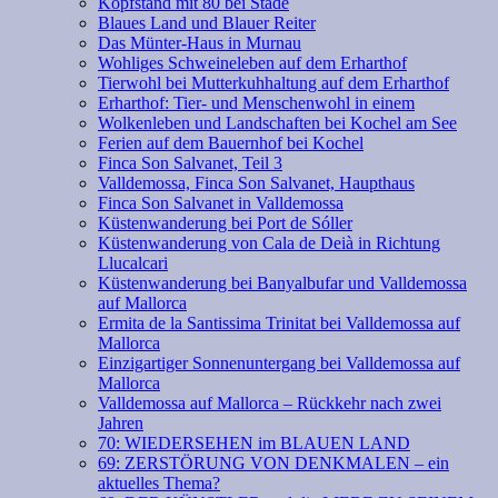
Kopfstand mit 80 bei Stade
Blaues Land und Blauer Reiter
Das Münter-Haus in Murnau
Wohliges Schweineleben auf dem Erharthof
Tierwohl bei Mutterkuhhaltung auf dem Erharthof
Erharthof: Tier- und Menschenwohl in einem
Wolkenleben und Landschaften bei Kochel am See
Ferien auf dem Bauernhof bei Kochel
Finca Son Salvanet, Teil 3
Valldemossa, Finca Son Salvanet, Haupthaus
Finca Son Salvanet in Valldemossa
Küstenwanderung bei Port de Sóller
Küstenwanderung von Cala de Deià in Richtung
Llucalcari
Küstenwanderung bei Banyalbufar und Valldemossa
auf Mallorca
Ermita de la Santissima Trinitat bei Valldemossa auf
Mallorca
Einzigartiger Sonnenuntergang bei Valldemossa auf
Mallorca
Valldemossa auf Mallorca – Rückkehr nach zwei
Jahren
70: WIEDERSEHEN im BLAUEN LAND
69: ZERSTÖRUNG VON DENKMALEN – ein
aktuelles Thema?