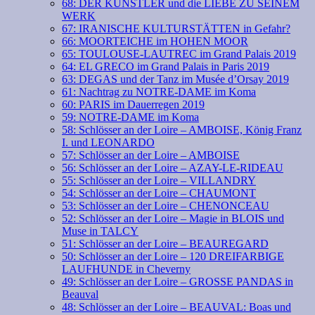
68: DER KÜNSTLER und die LIEBE ZU SEINEM
WERK
67: IRANISCHE KULTURSTÄTTEN in Gefahr?
66: MOORTEICHE im HOHEN MOOR
65: TOULOUSE-LAUTREC im Grand Palais 2019
64: EL GRECO im Grand Palais in Paris 2019
63: DEGAS und der Tanz im Musée d’Orsay 2019
61: Nachtrag zu NOTRE-DAME im Koma
60: PARIS im Dauerregen 2019
59: NOTRE-DAME im Koma
58: Schlösser an der Loire – AMBOISE, König Franz
I. und LEONARDO
57: Schlösser an der Loire – AMBOISE
56: Schlösser an der Loire – AZAY-LE-RIDEAU
55: Schlösser an der Loire – VILLANDRY
54: Schlösser an der Loire – CHAUMONT
53: Schlösser an der Loire – CHENONCEAU
52: Schlösser an der Loire – Magie in BLOIS und
Muse in TALCY
51: Schlösser an der Loire – BEAUREGARD
50: Schlösser an der Loire – 120 DREIFARBIGE
LAUFHUNDE in Cheverny
49: Schlösser an der Loire – GROSSE PANDAS in
Beauval
48: Schlösser an der Loire – BEAUVAL: Boas und