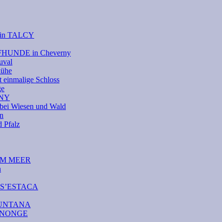
e in TALCY
UFHUNDE in Cheverny
uval
kühe
 einmalige Schloss
ge
RNY
bei Wiesen und Wald
on
Pfalz
DEM MEER
n
A S’ESTACA
AMUNTANA
CANONGE