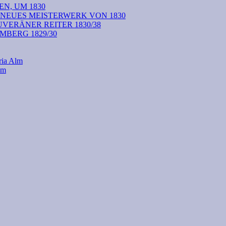
N, UM 1830
 NEUES MEISTERWERK VON 1830
VERÄNER REITER 1830/38
BERG 1829/30
ria Alm
lm