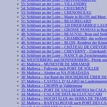
55: Schlösser an der Loire – VILLANDRY
54: Schlösser an der Loire – CHAUMONT
53: Schlösser an der Loire – CHENONCEAU
52: Schlösser an der Loire – Magie in BLOIS und Mus
51: Schlösser an der Loire – BEAUREGARD
50: Schlösser an der Loire – 120 DREIFARBIGE LA
49: Schlösser an der Loire – GROSSE PANDAS in Bea
48: Schlösser an der Loire – BEAUVAL: Boas und See
47: Schlösser an der Loire – CHAMBORD, das weltweit
46: Schlösser an der Loire – BLOIS, Residenz der Köni
45: Schlösser an der Loire – CHÂTEAU DE CHEVE
44: Schlösser an der Loire – CHEVERNY – Unterkunft 
43: Schlösser an der Loire – NANCY als Zwischenstati
42: WESTERBERG und DONNERSBERG, Pferde und 
41: Mallorca – MUNESTIR DE MIRAMAR
40: Mallorca – Fußwege nach PORT DE SÓLLER
39: Mallorca – Abstieg zu NA FORADADA
38: Mallorca – Am Rand der HOCHEBENE ÜBER 
37: Mallorca – CASTELL D’ALARÓ im Landesinnere
36: Mallorca – CHOPIN in Valldemossa
35: Mallorca – PORT DE VALLDEMOSSA bis CAL
34: Mallorca – CALA DE DEIÀ bis LLUCALCARI
33: Mallorca – HOCHTÄLER der SERRA DE TR
32: Mallorca – BANYALBUFAR nach PORT DES 