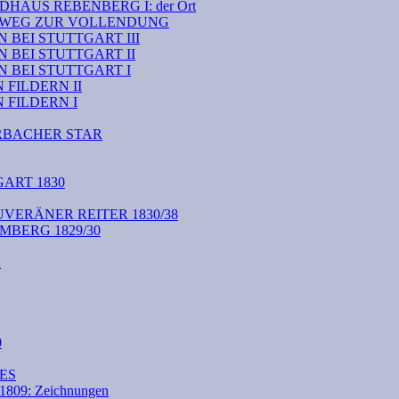
HAUS REBENBERG I: der Ort
M WEG ZUR VOLLENDUNG
BEI STUTTGART III
 BEI STUTTGART II
 BEI STUTTGART I
FILDERN II
FILDERN I
RBACHER STAR
ART 1830
VERÄNER REITER 1830/38
BERG 1829/30
N
0
ES
09: Zeichnungen