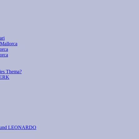
ari
 Mallorca
lorca
orca
es Thema?
WERK
 I. und LEONARDO