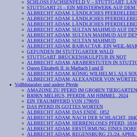
SCHLOSS FACHSENFELD V – STUTTGART, LAND
STUTTGART 21 – EIN MEISTERWERK AUF DE
ALBRECHT ADAM, LÄNDLICHES PFERDELEBEN 
ALBRECHT ADAM, LÄNDLICHES PFERDELEBEN
ALBRECHT ADAM, LÄNDLICHES PFERDELEBEN
ALBRECHT ADAM, SULTAN MAHMUD AUF DEN 
ALBRECHT ADAM, SULTAN MAHMUD AUF DEN 
ALBRECHT ADAM, SULTAN MAHMUD
ALBRECHT ADAM, BAIRACTAR, EIN WEIL-MA
GEFUNDEN IM STUTTGARTER WALD
STUTTGART, BRÜCKENSKULPTUR IN NOT
ALBRECHT ADAM, ARABERSTUTEN IN STUTTG
Queen Elizabeth II. in Marbach I und II
ALBRECHT ADAM, KÖNIG WILHELM I. ALS SOU
ALBRECHT ADAM, ALEXANDER VON WÜRTTEM
Vollblutaraber und andere Pferde
AMAZONE ZU PFERD IM GROßEN TIERGARTE
BJØRN MELHUS, PFERDE AM HIMMEL, 2024
EIN TRAUMPFERD VON 1790/91
DAS PFERD IN GOTTES WORTEN
ALBRECHT ADAM, DAS ENDE, 1852
ALBRECHT ADAM, NACH DER SCHLACHT, 184
ALBRECHT ADAM, HERRENLOSES PFERD, 1834
ALBRECHT ADAM, ERSTÜRMUNG EINES DORF
ALBRECHT ADAM, REGENSBURG 23./24. APRIL 18