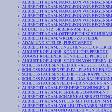
ALBRECHT ADAM, NAPOLEON VOR REGENSBURG VI: b
ALBRECHT ADAM, NAPOLEON VOR REGENSBURG V
ALBRECHT ADAM, NAPOLEON VOR REGENSBURG IV
ALBRECHT ADAM, NAPOLEON VOR REGENSBURG III
ALBRECHT ADAM, NAPOLEON VOR REGENSBURG II
ALBRECHT ADAM, NAPOLEON VOR REGENSBURG I
RUDOLF KUNTZ, SILBER-NASE, 1823
ALBRECHT ADAM, ÖSTERREICHISCHE HUSARE
ALBRECHT ADAM, WREDES ZU PFERDE
ADAM UND STIELER, FÜRST WREDE
ALBRECHT ADAM, JUNGE HENGSTE UNTER EI
AUGUST KOELLNER, KÖNIGLICHE PFERDE II
AUGUST KOELLNER, KÖNIGLICHE PFERDE I
AUGUST KOELLNER, STUDIEN VON TIEREN, 18
SCHLOSS FACHSENFELD XX – AUGUST KOELL
SCHLOSS FACHSENFELD IV – PLANUNGEN F
SCHLOSS FACHSENFELD III – DER RAPPE UND
SCHLOSS FACHSENFELD II – DAS RAPPENDE
SCHLOSS FACHSENFELD I – ERINNERUNG AN 
ALBRECHT ADAM, PFERDEBEGEGNUNGEN II
ALBRECHT ADAM, PFERDEBEGEGNUNGEN I
ALBRECHT ADAM, SCHARNHAUSER STUTENG
ALBRECHT ADAM, STUTEN MIT FOHLEN IM S
ALBRECHT ADAM, VOLLBLUTARABER IM PFER
ALBRECHT ADAM UND ADOLPH VON SCHADEN 