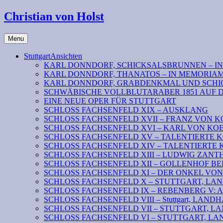
Christian von Holst
Menu
StuttgartAnsichten
KARL DONNDORF, SCHICKSALSBRUNNEN – I
KARL DONNDORF, THANATOS – IN MEMORIA
KARL DONNDORF, GRABDENKMAL UND SCHI
SCHWÄBISCHE VOLLBLUTARABER 1851 AUF 
EINE NEUE OPER FÜR STUTTGART
SCHLOSS FACHSENFELD XIX – AUSKLANG
SCHLOSS FACHSENFELD XVII – FRANZ VON K
SCHLOSS FACHSENFELD XVI – KARL VON KOENI
SCHLOSS FACHSENFELD XV – TALENTIERTE KOENIG
SCHLOSS FACHSENFELD XIV – TALENTIERTE KOENI
SCHLOSS FACHSENFELD XIII – LUDWIG ZAN
SCHLOSS FACHSENFELD XII – GOLLENHOF B
SCHLOSS FACHSENFELD XI – DER ONKEL VO
SCHLOSS FACHSENFELD X – STUTTGART, LANDHAU
SCHLOSS FACHSENFELD IX – REBENBERG V: Absc
SCHLOSS FACHSENFELD VIII – Stuttgart, LANDHAUS
SCHLOSS FACHSENFELD VII – STUTTGART, LAND
SCHLOSS FACHSENFELD VI – STUTTGART, LAN