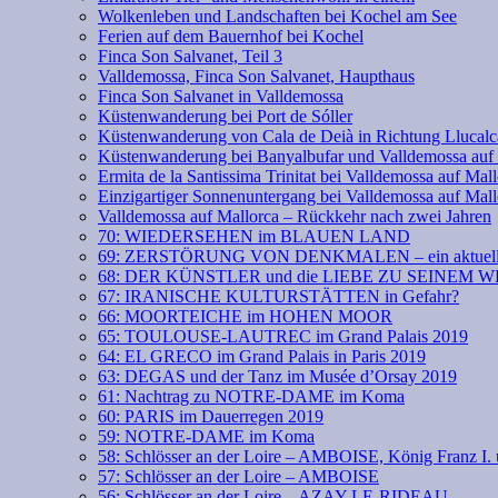
Wolkenleben und Landschaften bei Kochel am See
Ferien auf dem Bauernhof bei Kochel
Finca Son Salvanet, Teil 3
Valldemossa, Finca Son Salvanet, Haupthaus
Finca Son Salvanet in Valldemossa
Küstenwanderung bei Port de Sóller
Küstenwanderung von Cala de Deià in Richtung Llucalc
Küstenwanderung bei Banyalbufar und Valldemossa auf
Ermita de la Santissima Trinitat bei Valldemossa auf Mal
Einzigartiger Sonnenuntergang bei Valldemossa auf Mall
Valldemossa auf Mallorca – Rückkehr nach zwei Jahren
70: WIEDERSEHEN im BLAUEN LAND
69: ZERSTÖRUNG VON DENKMALEN – ein aktuell
68: DER KÜNSTLER und die LIEBE ZU SEINEM 
67: IRANISCHE KULTURSTÄTTEN in Gefahr?
66: MOORTEICHE im HOHEN MOOR
65: TOULOUSE-LAUTREC im Grand Palais 2019
64: EL GRECO im Grand Palais in Paris 2019
63: DEGAS und der Tanz im Musée d’Orsay 2019
61: Nachtrag zu NOTRE-DAME im Koma
60: PARIS im Dauerregen 2019
59: NOTRE-DAME im Koma
58: Schlösser an der Loire – AMBOISE, König Franz
57: Schlösser an der Loire – AMBOISE
56: Schlösser an der Loire – AZAY-LE-RIDEAU