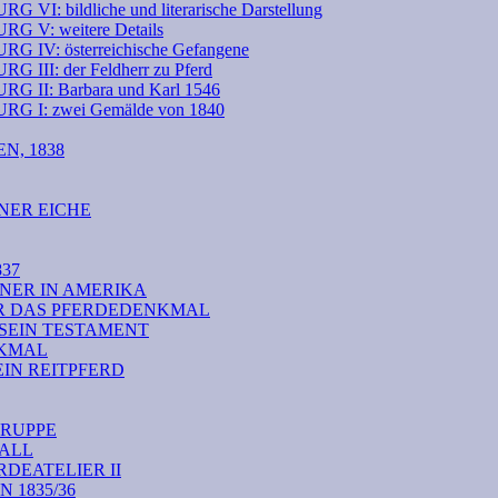
ildliche und literarische Darstellung
: weitere Details
: österreichische Gefangene
: der Feldherr zu Pferd
: Barbara und Karl 1546
: zwei Gemälde von 1840
N, 1838
NER EICHE
37
NER IN AMERIKA
ÜR DAS PFERDEDENKMAL
 SEIN TESTAMENT
NKMAL
EIN REITPFERD
RUPPE
TALL
DEATELIER II
1835/36