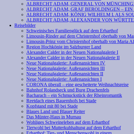
ALBRECHT ADAM, GENERAL VON MÜNCHINGE
ALBRECHT ADAM, GRAF BEROLDINGEN – EIN
ALBRECHT ADAM, KÖNIG WILHELM I. ALS SOU
ALBRECHT ADAM, ALEXANDER VON WÜRTTEM
Reisebilder
Schweinisches Familienglück auf dem Erharthof
Limousin-Rinder auf dem Christernhof oberhalb von Ma
Limousin-Prinz vom Christernhof oberhalb von Maria A
Region Hochkönig im Salzburger Land
Alexander Calder in der Neuen Nationalgalerie I
Alexander Calder in der Neuen Nationalgalerie II
Neue Nationalgalerie: Außenansichten IV
Neue Nationalgalerie: Außenansichten III
Neue Nationalgalerie: Außenansichten II
Neue Nationalgalerie: Außenansichten I
CORONA überall – eine gescheiterte Weihnachtsreise
Bahnhof Rolandseck und Burg Drachenfels
Bacharach – ein Schmuckstück der Rheinromantik
Reetdach eines Bauernhofs bei Stade
Kopfstand mit 80 bei Stade
Blaues Land und Blauer Reiter
Das Münter-Haus in Murnau
Wohliges Schweineleben auf dem Erharthof
Tierwohl bei Mutterkuhhaltung auf dem Erharthof
Erharthof: Tier- und Menschenwohl in einem