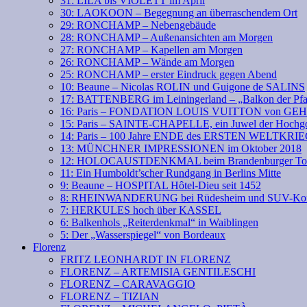
31: LILA bis VIOLETT im April
30: LAOKOON – Begegnung an überraschendem Ort
29: RONCHAMP – Nebengebäude
28: RONCHAMP – Außenansichten am Morgen
27: RONCHAMP – Kapellen am Morgen
26: RONCHAMP – Wände am Morgen
25: RONCHAMP – erster Eindruck gegen Abend
10: Beaune – Nicolas ROLIN und Guigone de SALINS
17: BATTENBERG im Leiningerland – „Balkon der Pfa
16: Paris – FONDATION LOUIS VUITTON von GE
15: Paris – SAINTE-CHAPELLE, ein Juwel der Hochgo
14: Paris – 100 Jahre ENDE des ERSTEN WELTKRI
13: MÜNCHNER IMPRESSIONEN im Oktober 2018
12: HOLOCAUSTDENKMAL beim Brandenburger To
11: Ein Humboldt’scher Rundgang in Berlins Mitte
9: Beaune – HOSPITAL Hôtel-Dieu seit 1452
8: RHEINWANDERUNG bei Rüdesheim und SUV-Kof
7: HERKULES hoch über KASSEL
6: Balkenhols „Reiterdenkmal“ in Waiblingen
5: Der „Wasserspiegel“ von Bordeaux
Florenz
FRITZ LEONHARDT IN FLORENZ
FLORENZ – ARTEMISIA GENTILESCHI
FLORENZ – CARAVAGGIO
FLORENZ – TIZIAN