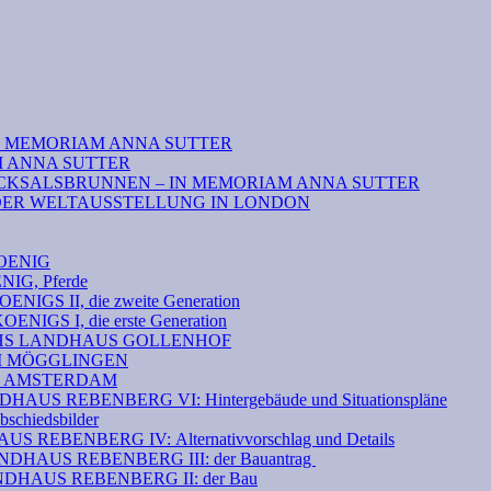
N MEMORIAM ANNA SUTTER
M ANNA SUTTER
CKSALSBRUNNEN – IN MEMORIAM ANNA SUTTER
DER WELTAUSSTELLUNG IN LONDON
OENIG
G, Pferde
S II, die zweite Generation
GS I, die erste Generation
THS LANDHAUS GOLLENHOF
EI MÖGGLINGEN
N AMSTERDAM
S REBENBERG VI: Hintergebäude und Situationspläne
hiedsbilder
 REBENBERG IV: Alternativvorschlag und Details
HAUS REBENBERG III: der Bauantrag
DHAUS REBENBERG II: der Bau