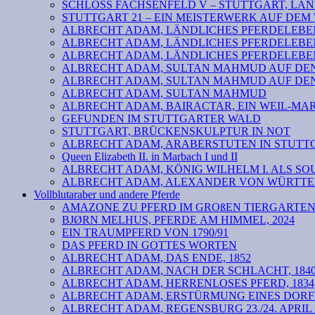
SCHLOSS FACHSENFELD V – STUTTGART, LAND
STUTTGART 21 – EIN MEISTERWERK AUF DE
ALBRECHT ADAM, LÄNDLICHES PFERDELEBEN 
ALBRECHT ADAM, LÄNDLICHES PFERDELEBEN
ALBRECHT ADAM, LÄNDLICHES PFERDELEBEN
ALBRECHT ADAM, SULTAN MAHMUD AUF DEN 
ALBRECHT ADAM, SULTAN MAHMUD AUF DEN 
ALBRECHT ADAM, SULTAN MAHMUD
ALBRECHT ADAM, BAIRACTAR, EIN WEIL-MA
GEFUNDEN IM STUTTGARTER WALD
STUTTGART, BRÜCKENSKULPTUR IN NOT
ALBRECHT ADAM, ARABERSTUTEN IN STUTTG
Queen Elizabeth II. in Marbach I und II
ALBRECHT ADAM, KÖNIG WILHELM I. ALS SOU
ALBRECHT ADAM, ALEXANDER VON WÜRTTEM
Vollblutaraber und andere Pferde
AMAZONE ZU PFERD IM GROßEN TIERGARTE
BJØRN MELHUS, PFERDE AM HIMMEL, 2024
EIN TRAUMPFERD VON 1790/91
DAS PFERD IN GOTTES WORTEN
ALBRECHT ADAM, DAS ENDE, 1852
ALBRECHT ADAM, NACH DER SCHLACHT, 184
ALBRECHT ADAM, HERRENLOSES PFERD, 1834
ALBRECHT ADAM, ERSTÜRMUNG EINES DORF
ALBRECHT ADAM, REGENSBURG 23./24. APRIL 18