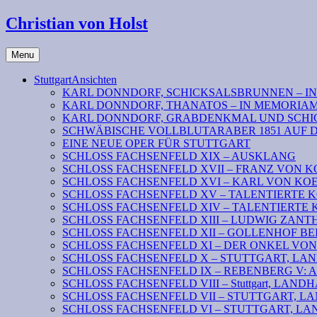
Christian von Holst
Menu
StuttgartAnsichten
KARL DONNDORF, SCHICKSALSBRUNNEN – I
KARL DONNDORF, THANATOS – IN MEMORIA
KARL DONNDORF, GRABDENKMAL UND SCHI
SCHWÄBISCHE VOLLBLUTARABER 1851 AUF 
EINE NEUE OPER FÜR STUTTGART
SCHLOSS FACHSENFELD XIX – AUSKLANG
SCHLOSS FACHSENFELD XVII – FRANZ VON K
SCHLOSS FACHSENFELD XVI – KARL VON KOENI
SCHLOSS FACHSENFELD XV – TALENTIERTE KOENIG
SCHLOSS FACHSENFELD XIV – TALENTIERTE KOENI
SCHLOSS FACHSENFELD XIII – LUDWIG ZAN
SCHLOSS FACHSENFELD XII – GOLLENHOF B
SCHLOSS FACHSENFELD XI – DER ONKEL VO
SCHLOSS FACHSENFELD X – STUTTGART, LANDHAU
SCHLOSS FACHSENFELD IX – REBENBERG V: Absc
SCHLOSS FACHSENFELD VIII – Stuttgart, LANDHAUS
SCHLOSS FACHSENFELD VII – STUTTGART, LAND
SCHLOSS FACHSENFELD VI – STUTTGART, LAN