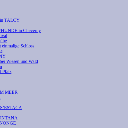
e in TALCY
UFHUNDE in Cheverny
uval
kühe
 einmalige Schloss
ge
RNY
bei Wiesen und Wald
on
Pfalz
DEM MEER
n
A S’ESTACA
AMUNTANA
CANONGE