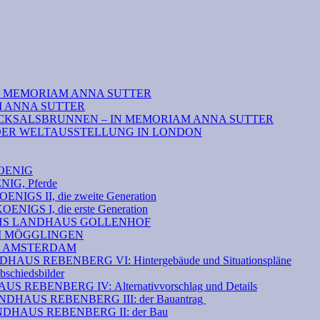
N MEMORIAM ANNA SUTTER
M ANNA SUTTER
CKSALSBRUNNEN – IN MEMORIAM ANNA SUTTER
DER WELTAUSSTELLUNG IN LONDON
OENIG
G, Pferde
S II, die zweite Generation
GS I, die erste Generation
THS LANDHAUS GOLLENHOF
EI MÖGGLINGEN
N AMSTERDAM
S REBENBERG VI: Hintergebäude und Situationspläne
hiedsbilder
 REBENBERG IV: Alternativvorschlag und Details
HAUS REBENBERG III: der Bauantrag
DHAUS REBENBERG II: der Bau