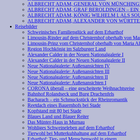
ALBRECHT ADAM, GENERAL VON MÜNCHINGE
ALBRECHT ADAM, GRAF BEROLDINGEN – EIN
ALBRECHT ADAM, KÖNIG WILHELM I. ALS SOU
ALBRECHT ADAM, ALEXANDER VON WÜRTTEM
Reisebilder
Schweinisches Familienglück auf dem Erharthof
Limousin-Rinder auf dem Christernhof oberhalb von Ma
Limousin-Prinz vom Christernhof oberhalb von Maria A
Region Hochkönig im Salzburger Land
Alexander Calder in der Neuen Nationalgalerie I
Alexander Calder in der Neuen Nationalgalerie II
Neue Nationalgalerie: Außenansichten IV
Neue Nationalgalerie: Außenansichten III
Neue Nationalgalerie: Außenansichten II
Neue Nationalgalerie: Außenansichten I
CORONA überall – eine gescheiterte Weihnachtsreise
Bahnhof Rolandseck und Burg Drachenfels
Bacharach – ein Schmuckstück der Rheinromantik
Reetdach eines Bauernhofs bei Stade
Kopfstand mit 80 bei Stade
Blaues Land und Blauer Reiter
Das Münter-Haus in Murnau
Wohliges Schweineleben auf dem Erharthof
Tierwohl bei Mutterkuhhaltung auf dem Erharthof
Erharthof: Tier- und Menschenwohl in einem