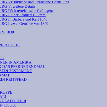
ildliche und literarische Darstellung
: weitere Details
: österreichische Gefangene
: der Feldherr zu Pferd
: Barbara und Karl 1546
: zwei Gemälde von 1840
N, 1838
NER EICHE
37
NER IN AMERIKA
ÜR DAS PFERDEDENKMAL
 SEIN TESTAMENT
NKMAL
EIN REITPFERD
RUPPE
TALL
DEATELIER II
1835/36