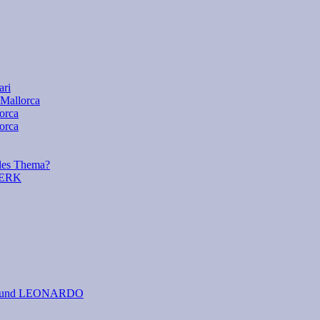
ari
 Mallorca
lorca
orca
es Thema?
WERK
 I. und LEONARDO