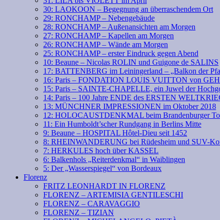
31: LILA bis VIOLETT im April
30: LAOKOON – Begegnung an überraschendem Ort
29: RONCHAMP – Nebengebäude
28: RONCHAMP – Außenansichten am Morgen
27: RONCHAMP – Kapellen am Morgen
26: RONCHAMP – Wände am Morgen
25: RONCHAMP – erster Eindruck gegen Abend
10: Beaune – Nicolas ROLIN und Guigone de SALINS
17: BATTENBERG im Leiningerland – „Balkon der Pfa
16: Paris – FONDATION LOUIS VUITTON von GE
15: Paris – SAINTE-CHAPELLE, ein Juwel der Hochgo
14: Paris – 100 Jahre ENDE des ERSTEN WELTKRI
13: MÜNCHNER IMPRESSIONEN im Oktober 2018
12: HOLOCAUSTDENKMAL beim Brandenburger To
11: Ein Humboldt’scher Rundgang in Berlins Mitte
9: Beaune – HOSPITAL Hôtel-Dieu seit 1452
8: RHEINWANDERUNG bei Rüdesheim und SUV-Kof
7: HERKULES hoch über KASSEL
6: Balkenhols „Reiterdenkmal“ in Waiblingen
5: Der „Wasserspiegel“ von Bordeaux
Florenz
FRITZ LEONHARDT IN FLORENZ
FLORENZ – ARTEMISIA GENTILESCHI
FLORENZ – CARAVAGGIO
FLORENZ – TIZIAN