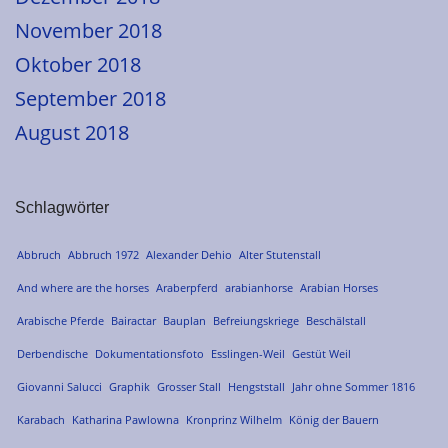
November 2018
Oktober 2018
September 2018
August 2018
Schlagwörter
Abbruch
Abbruch 1972
Alexander Dehio
Alter Stutenstall
And where are the horses
Araberpferd
arabianhorse
Arabian Horses
Arabische Pferde
Bairactar
Bauplan
Befreiungskriege
Beschälstall
Derbendische
Dokumentationsfoto
Esslingen-Weil
Gestüt Weil
Giovanni Salucci
Graphik
Grosser Stall
Hengststall
Jahr ohne Sommer 1816
Karabach
Katharina Pawlowna
Kronprinz Wilhelm
König der Bauern